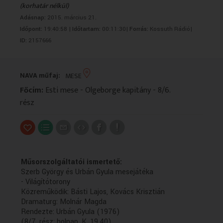
(korhatár nélkül)
VALLÁS
VALLÁS
Adásnap:
2015. március 21.
Időpont:
19:40:58 |
Időtartam:
00:11:30|
Forrás:
Kossuth Rádió|
ID:
2157666
NAVA műfaj:
MESE
Főcím:
Esti mese - Olgeborge kapitány - 8/6.
rész
Műsorszolgáltatói ismertető:
Szerb György és Urbán Gyula mesejátéka
- Világítótorony
Közreműködik: Básti Lajos, Kovács Krisztián
Dramaturg: Molnár Magda
Rendezte: Urbán Gyula (1976)
(8/7. rész: holnap, K. 19.40)