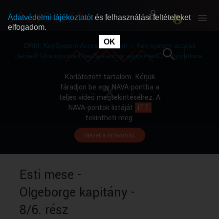
Adatvédelmi tájékoztatót
és felhasználási feltételeket
elfogadom.
This
is
OK
RÓLUNK
RÓLUNK
a
DRM: KeySystem Access Denied! -- Key system access
modal
window.
denied! Unsupported keySystem or supportedConfigurations.
SZABAD MŰSOROK
SZABAD MŰSOROK
Korlátozott tartalom. Kérjük
fáradjon be egy NAVA-pontba a
teljes videó megtekintéséhez. A
MŰSORÚJSÁG
MŰSORÚJSÁG
NAVA-pontok listáját
ITT
tekintheti meg.
Idézet a műsorból.
GYŰJTEMÉNYEK
GYŰJTEMÉNYEK
SEGÍTHETÜNK?
SEGÍTHETÜNK?
Esti mese -
Olgeborge kapitány -
OKTATÁS
OKTATÁS
8/6. rész