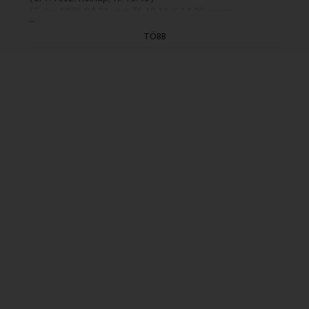
(Felv.: 1976.04.21., e.a.76.10.11.K.14:20, u.ism.
...
13.03.09.)
TÖBB