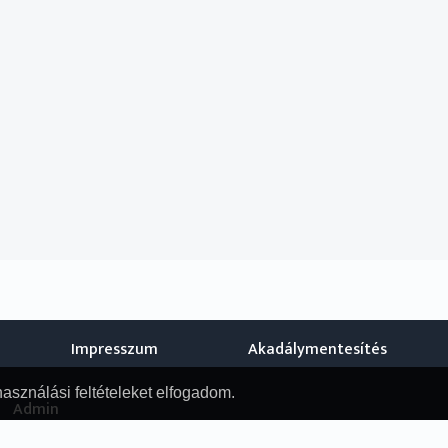
Impresszum
Akadálymentesítés
használási feltételeket elfogadom.
Admin