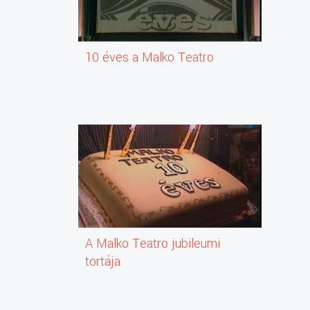
10 éves a Malko Teatro
A Malko Teatro jubileumi
tortája