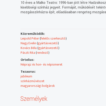
10 éves a Malko Teatro: 1996-ban jött létre Hadzsikos
kisebbségi színház jegyeit. Formáját, működését tekintv
mozgásszínházra épít, előadásaiban rengeteg mozgássz
Közreműködők:
Leipold Péter
(
felelős szerkesztő
)
Nagy Evelin
(
gyártásvezető
)
Kovács Béla
(
gyártásvezető
)
Pászti Rita
(
rendező
)
Ortelius:
Néprajz és hon- és népismeret
Tezaurus:
jubileum
színházművészet
magyarországi bolgárok
Személyek