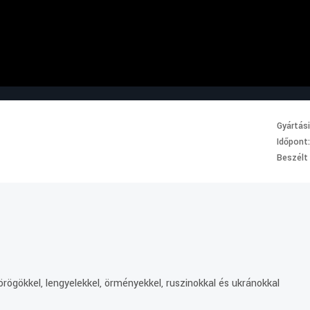
Gyártás
Időpont
Beszélt
rögökkel, lengyelekkel, örményekkel, ruszinokkal és ukránokkal