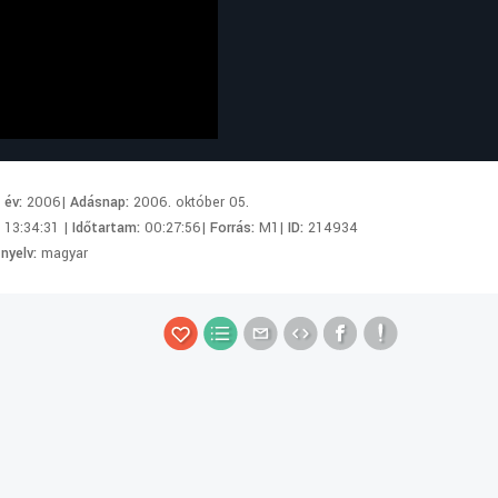
i év:
2006|
Adásnap:
2006. október 05.
:
13:34:31 |
Időtartam:
00:27:56|
Forrás:
M1|
ID:
214934
 nyelv:
magyar