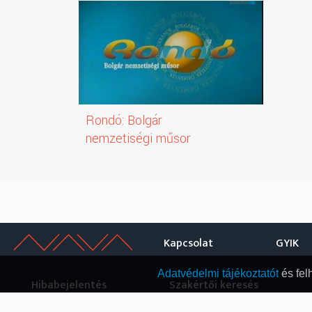
Rondó: Bolgár
nemzetiségi műsor
Kapcsolat
GYIK
Adatvédelmi tájékoztatót
és fel
Hibabejelentés
Szakértői keresés