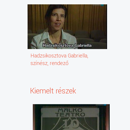
Hadzsikosztova Gabriella,
színész, rendező
Kiemelt részek