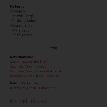
Fő leírás:
Szereplők:
- Kaszás Gergő
- Reviczky Gábor
- Csankó Zoltán
- Máté Gábor
- Bozó Andrea
...
Műsorszolgáltatói ismertető:
(12-es korhatár)
TÖBB
Hangjáték Mikszáth Kálmán válogatott írásaiból
Közreműködik: Bozó Andrea, Csankó Zoltán, Kaszás
Közreműködők:
Gergő, Máté Gábor és Reviczky Gábor
Mikszáth Kálmán
(
író, költő
)
Hangmérnök: Kiss Attila
Csizmadia Tibor
(
rendező
)
Zenei szerkesztő: Hortobágyi László
Csizmadia Tibor
(
rádióra alkalmazó
)
Rádióra alkalmazta és rendezte: Csizmadia Tibor
Hortobágyi László
(
zenei szerkesztő
)
(5/4. rész: holnap, K. 13.06)
Reláció tartalmak:
A felvételt a Magyar Rádió nonprofit zrt.
Huszár a teknőben - 3. (ismétlése)
megrendelésére az MTVA megbízásából a Kaneta
Produkció készítette 2015-ben.
Kiemelt részek