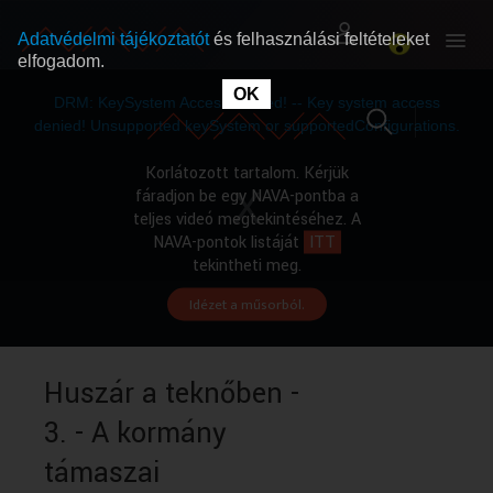
Adatvédelmi tájékoztatót
és felhasználási feltételeket
elfogadom.
This
is
OK
RÓLUNK
RÓLUNK
a
DRM: KeySystem Access Denied! -- Key system access
modal
window.
denied! Unsupported keySystem or supportedConfigurations.
SZABAD MŰSOROK
SZABAD MŰSOROK
Korlátozott tartalom. Kérjük
fáradjon be egy NAVA-pontba a
teljes videó megtekintéséhez. A
MŰSORÚJSÁG
MŰSORÚJSÁG
NAVA-pontok listáját
ITT
tekintheti meg.
Idézet a műsorból.
GYŰJTEMÉNYEK
GYŰJTEMÉNYEK
SEGÍTHETÜNK?
SEGÍTHETÜNK?
Huszár a teknőben -
3. - A kormány
OKTATÁS
OKTATÁS
támaszai