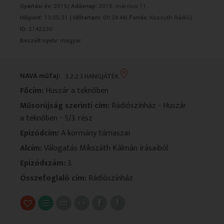
Gyártási év:
2015|
Adásnap:
2015. március 11.
VALLÁS
VALLÁS
Időpont:
13:05:31 |
Időtartam:
00:24:44|
Forrás:
Kossuth Rádió|
ID:
2142230
Beszélt nyelv:
magyar
NAVA műfaj:
3.2.2.3 HANGJÁTÉK
Főcím:
Huszár a teknőben
Műsorújság szerinti cím:
Rádiószínház - Huszár
a teknőben - 5/3. rész
Epizódcím:
A kormány támaszai
Alcím:
Válogatás Mikszáth Kálmán írásaiból
Epizódszám:
3.
Összefoglaló cím:
Rádiószínház