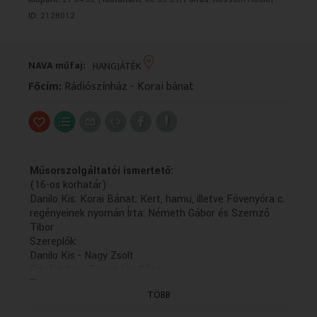
VALLÁS
VALLÁS
ID:
2128012
NAVA műfaj:
HANGJÁTÉK
Főcím:
Rádiószínház - Korai bánat
Műsorszolgáltatói ismertető:
(16-os korhatár)
Danilo Kis: Korai Bánat; Kert, hamu, illetve Fövenyóra c.
regényeinek nyomán Írta: Németh Gábor és Szemző
Tibor
Szereplők:
Danilo Kis - Nagy Zsolt
Eduárd Kis - Esterházy Péter
...
a gyermek Danilo -- Szemző Simon
TÖBB
Mesélők - Berki Lajosné, szül. Szabó Teréz és Schuh
Pálné, született Kulcsár Ilona