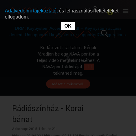
Adatvédelmi tájékoztatót
és felhasználási feltételeket
elfogadom.
This
is
OK
RÓLUNK
RÓLUNK
a
DRM: KeySystem Access Denied! -- Key system access
modal
window.
denied! Unsupported keySystem or supportedConfigurations.
SZABAD MŰSOROK
SZABAD MŰSOROK
Korlátozott tartalom. Kérjük
fáradjon be egy NAVA-pontba a
teljes videó megtekintéséhez. A
MŰSORÚJSÁG
MŰSORÚJSÁG
NAVA-pontok listáját
ITT
tekintheti meg.
Idézet a műsorból.
GYŰJTEMÉNYEK
GYŰJTEMÉNYEK
SEGÍTHETÜNK?
SEGÍTHETÜNK?
Rádiószínház - Korai
bánat
OKTATÁS
OKTATÁS
Adásnap:
2015. február 21.
Időpont:
21:04:02 |
Időtartam:
00:55:59|
Forrás:
Kossuth Rádió|