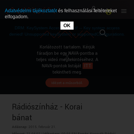
Adatvédelmi tájékoztatót
és felhasználási feltételeket
elfogadom.
This
is
OK
RÓLUNK
RÓLUNK
a
DRM: KeySystem Access Denied! -- Key system access
modal
window.
denied! Unsupported keySystem or supportedConfigurations.
SZABAD MŰSOROK
SZABAD MŰSOROK
Korlátozott tartalom. Kérjük
fáradjon be egy NAVA-pontba a
teljes videó megtekintéséhez. A
MŰSORÚJSÁG
MŰSORÚJSÁG
NAVA-pontok listáját
ITT
tekintheti meg.
Idézet a műsorból.
GYŰJTEMÉNYEK
GYŰJTEMÉNYEK
SEGÍTHETÜNK?
SEGÍTHETÜNK?
Rádiószínház - Korai
bánat
OKTATÁS
OKTATÁS
Adásnap:
2015. február 21.
Időpont:
21:04:02 |
Időtartam:
00:55:59|
Forrás:
Kossuth Rádió|