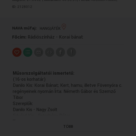
VALLÁS
VALLÁS
ID:
2128012
NAVA műfaj:
HANGJÁTÉK
Főcím:
Rádiószínház - Korai bánat
Műsorszolgáltatói ismertető:
(16-os korhatár)
Danilo Kis: Korai Bánat; Kert, hamu, illetve Fövenyóra c.
regényeinek nyomán Írta: Németh Gábor és Szemző
Tibor
Szereplők:
Danilo Kis - Nagy Zsolt
Eduárd Kis - Esterházy Péter
...
a gyermek Danilo -- Szemző Simon
TÖBB
Mesélők - Berki Lajosné, szül. Szabó Teréz és Schuh
Pálné, született Kulcsár Ilona