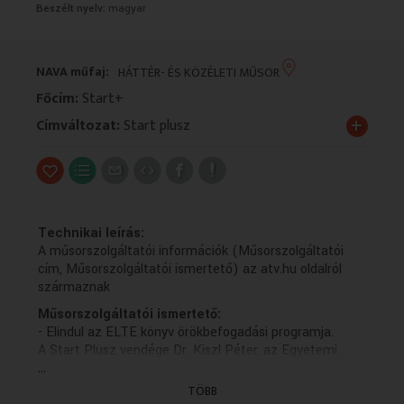
Beszélt nyelv:
magyar
VALLÁS
VALLÁS
NAVA műfaj:
HÁTTÉR- ÉS KÖZÉLETI MŰSOR
Főcím:
Start+
+
Címváltozat:
Start plusz
Technikai leírás:
A műsorszolgáltatói információk (Műsorszolgáltatói
cím, Műsorszolgáltatói ismertető) az atv.hu oldalról
származnak
Műsorszolgáltatói ismertető:
- Elindul az ELTE könyv örökbefogadási programja.
A Start Plusz vendége Dr. Kiszl Péter, az Egyetemi
...
Könyvtárért Alapítvány elnöke.
TÖBB