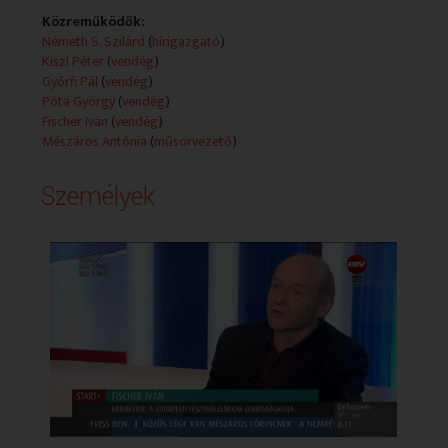
- Oltással elkerülhetők a bárányhimlő szövődményei.
A Start Plusz vendégei Győrfi Pál, az Országos
Közreműködők:
Mentőszolgálat szóvivője és Póta György, a Házi
Németh S. Szilárd
(
hírigazgató
)
Gyermekorvosok Egyesületének elnöke.
Kiszl Péter
(
vendég
)
Győrfi Pál
(
vendég
)
- Hozzászóljon-e egy művész a társadalom
Póta György
(
vendég
)
kérdéseihez?
Fischer Iván
(
vendég
)
A Start Plusz vendége Fischer Iván karmester, a
Mészáros Antónia
(
műsorvezető
)
Budapesti Fesztiválzenekar zeneigazgatója.
Személyek