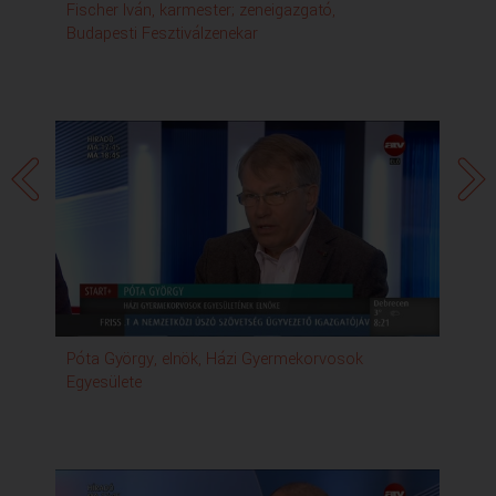
Fischer Iván, karmester; zeneigazgató,
Kis
Budapesti Fesztiválzenekar
Ala
Póta György, elnök, Házi Gyermekorvosok
Egyesülete