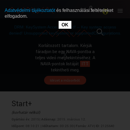
Adatvédelmi tájékoztatót
és felhasználási feltételeket
elfogadom.
This
is
OK
RÓLUNK
RÓLUNK
a
DRM: KeySystem Access Denied! -- Key system access
modal
window.
denied! Unsupported keySystem or supportedConfigurations.
SZABAD MŰSOROK
SZABAD MŰSOROK
Korlátozott tartalom. Kérjük
fáradjon be egy NAVA-pontba a
teljes videó megtekintéséhez. A
MŰSORÚJSÁG
MŰSORÚJSÁG
NAVA-pontok listáját
ITT
tekintheti meg.
Idézet a műsorból.
GYŰJTEMÉNYEK
GYŰJTEMÉNYEK
SEGÍTHETÜNK?
SEGÍTHETÜNK?
Start+
(korhatár nélkül)
OKTATÁS
OKTATÁS
Gyártási év:
2015|
Adásnap:
2015. március 12.
Időpont:
08:10:21 |
Időtartam:
00:25:30|
Forrás:
ATV|
ID:
2125640