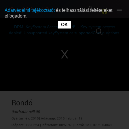
Adatvédelmi tájékoztatót
és felhasználási feltételeket
elfogadom.
This
is
OK
RÓLUNK
RÓLUNK
a
DRM: KeySystem Access Denied! -- Key system access
modal
window.
denied! Unsupported keySystem or supportedConfigurations.
SZABAD MŰSOROK
SZABAD MŰSOROK
MŰSORÚJSÁG
MŰSORÚJSÁG
GYŰJTEMÉNYEK
GYŰJTEMÉNYEK
SEGÍTHETÜNK?
SEGÍTHETÜNK?
Rondó
(korhatár nélkül)
OKTATÁS
OKTATÁS
Gyártási év:
2015|
Adásnap:
2015. február 19.
Időpont:
12:31:24 |
Időtartam:
00:51:48|
Forrás:
M1|
ID:
2104048