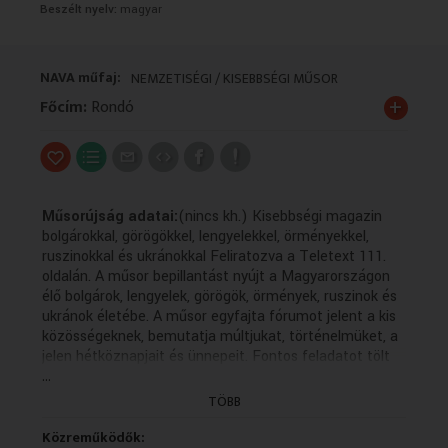
Beszélt nyelv:
magyar
VALLÁS
VALLÁS
NAVA műfaj:
NEMZETISÉGI / KISEBBSÉGI MŰSOR
+
Főcím:
Rondó
Műsorújság adatai:
(nincs kh.) Kisebbségi magazin
bolgárokkal, görögökkel, lengyelekkel, örményekkel,
ruszinokkal és ukránokkal Feliratozva a Teletext 111.
oldalán. A műsor bepillantást nyújt a Magyarországon
élő bolgárok, lengyelek, görögök, örmények, ruszinok és
ukránok életébe. A műsor egyfajta fórumot jelent a kis
közösségeknek, bemutatja múltjukat, történelmüket, a
jelen hétköznapjait és ünnepeit. Fontos feladatot tölt
...
be az anyanyelvi kultúra ápolásában, hiszen a forgatott
anyagok többsége az adott kisebbség nyelvén készül
TÖBB
magyar feliratozással. A műsor bepillantást nyújt a
Magyarországon élő bolgárok, lengyelek, görögök,
Közreműködők: