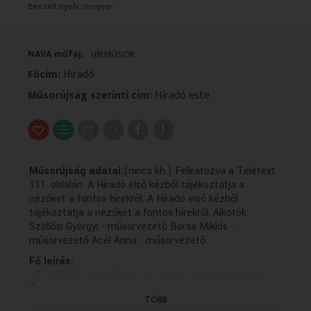
Beszélt nyelv:
magyar
VALLÁS
VALLÁS
NAVA műfaj:
HÍRMŰSOR
Főcím:
Híradó
Műsorújság szerinti cím:
Híradó este
Műsorújság adatai:
(nincs kh.) Feliratozva a Teletext
111. oldalán. A Híradó első kézből tájékoztatja a
nézőket a fontos hírekről. A Híradó első kézből
tájékoztatja a nézőket a fontos hírekről. Alkotók:
Szöllősi Györgyi - műsorvezető Borsa Miklós -
műsorvezető Acél Anna - műsorvezető
Fő leírás:
- A bankadó mérséklése, és várható következményei
...
2016-tól; ellenzéki vélemények.
TÖBB
- Turisztikai adatok 2014-ben: a szálláshelyek