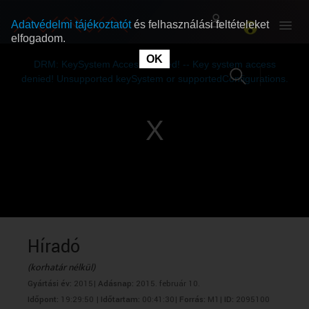
Adatvédelmi tájékoztatót
és felhasználási feltételeket
elfogadom.
This
is
OK
RÓLUNK
RÓLUNK
a
DRM: KeySystem Access Denied! -- Key system access
modal
window.
denied! Unsupported keySystem or supportedConfigurations.
SZABAD MŰSOROK
SZABAD MŰSOROK
MŰSORÚJSÁG
MŰSORÚJSÁG
GYŰJTEMÉNYEK
GYŰJTEMÉNYEK
SEGÍTHETÜNK?
SEGÍTHETÜNK?
Híradó
(korhatár nélkül)
OKTATÁS
OKTATÁS
Gyártási év:
2015|
Adásnap:
2015. február 10.
Időpont:
19:29:50 |
Időtartam:
00:41:30|
Forrás:
M1|
ID:
2095100