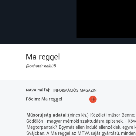
Ma reggel
(korhatár nélkül)
NAVA műfaj:
INFORMÁCIÓS MAGAZIN
+
Főcím:
Ma reggel
Műsorújság adatai:
(nincs kh.) Közéleti műsor Benne: 
Gödöllőn - magyar mérnöki szaktudásra építenek. - Köv
Megtorpantak? Egymás ellen induló ellenzékiek, egyre 
Svájcban. A Ma reggel az MTVA saját gyártású, minden h