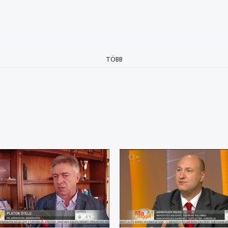
TÖBB
 építenek
ings (Magyarország Bahrein-i tisztelebeli konzulja)
nák a román devizahitelesek
a, Bukarest
 egyre kevesebb tüntető
kesen indult a DEKA