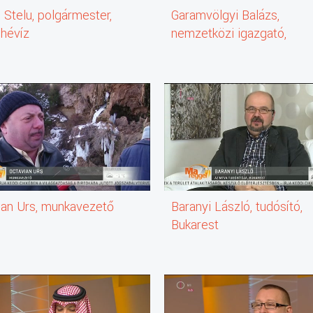
 Stelu, polgármester,
Garamvölgyi Balázs,
ljárásokkal
hévíz
nemzetközi igazgató,
Sherbiny Holdings;
vivője
tiszteletbeli konzul, Bahre
ése a Mentőszolgálatnál
I
k?
ian Urs, munkavezető
Baranyi László, tudósító,
an
Bukarest
zik