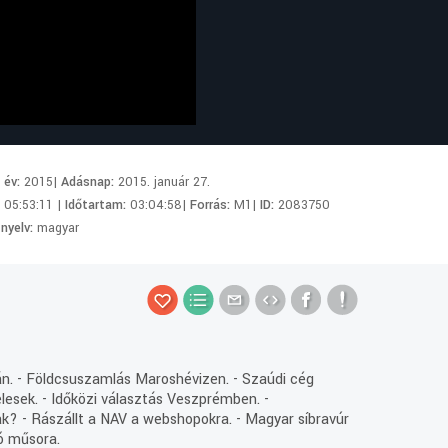
i év:
2015|
Adásnap:
2015. január 27.
:
05:53:11 |
Időtartam:
03:04:58|
Forrás:
M1|
ID:
2083750
 nyelv:
magyar
alán. - Földcsuszamlás Maroshévizen. - Szaúdi cég
esek. - Időközi választás Veszprémben. -
ak? - Rászállt a NAV a webshopokra. - Magyar síbravúr
zó műsora.