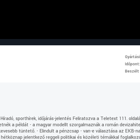
Gyártás
Időpont
Beszélt
Híradó, sporthírek, időjárás-jelentés Feliratozva a Teletext 111. old
etnék a példát - a magyar modellt szorgalmaznák a román devizahitel
kevesebb tüntető. - Elindult a pénzcsap - van-e választása az EKB-n
étköznap jelentkező reggeli politikai és közéleti témákkal foglalko