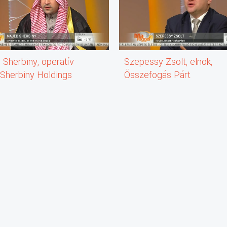
IH (Garan B.)
Sherbiny, operatív
Szepessy Zsolt, elnök,
 Sherbiny Holdings
Összefogás Párt
etének elnöke
zett
uár elején
g