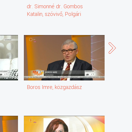
dr. Simonné dr. Gombos
Binder I
Katalin, szóvivő, Polgári
szóviv
Kollégium, Kúria
in
Boros Imre, közgazdász
Miklós E