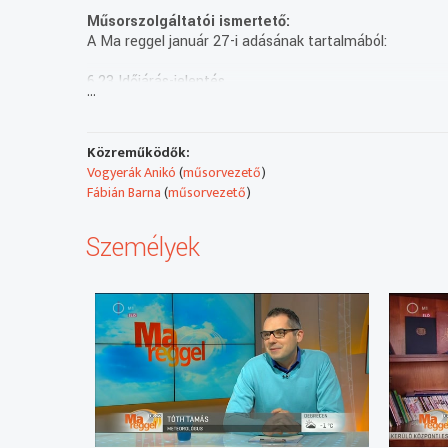
Műsorszolgáltatói ismertető:
A Ma reggel január 27-i adásának tartalmából:
6.23 Időjárás-jelentés
...
6.27 Földcsuszamlás Maroshévizen
Közreműködők:
6.29 Szaúdi cég Gödöllőn- magyar mérnöki szaktudásra
Vogyerák Anikó
(
műsorvezető
)
Garamvölgyi Balázs nemzetközi igazgató, Sherbiny Hold
Fábián Barna
(
műsorvezető
)
Majed Sherbiny operatív elnök, Sherbiny Holdings
Személyek
6.35 Követnék a példát - a magyar modellt szorgalmaz
Élőben Bukarestből : Baranyi László az MTVA tudósítój
6.39 Időközi választás Veszprémben
Szepessy Zsolt elnök, Összefogás Párt
6.45 Megtorpantak? – egymás ellen induló ellenzékiek,
Eltérő nézőpontból hogyan lesz közös jövőkép? Nehéz
Lánczi Tamás vezető elemző, Századvég
6.52 Időjárás-jelentés