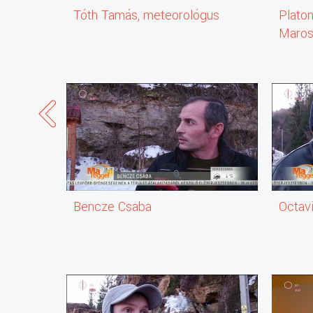
Tóth Tamás, meteorológus
Platon
7.17 TVU: Forintosítás- nem kell bajlódni a földhivatali e
Maros
7.20 Döntött kúria - nem kell kitakarni a rendőrök arcát
Dr. Simonné dr. Gombos Katalin, a Polgári kollégium szó
7.26 Mentőbeszerzés- minden idők legnagyobb fejleszt
Kapacitás- újraosztás az egészségügyben
Zombor Gábor egészségügyért felelős államtitkár, EMM
7.32 Elindult a pénzcsap - van-e választása az EKB-na
Boros Imre közgazdász
7.38 BEJ. Pékvizsgát tesz 19 fogvatartott Szegeden
Bencze Csaba
Octav
7.40 Előretolt zászlóalj - dzsihadisták Nyugat-Európáb
Herencsár Lajos biztonságpolitikai szakértő
7.46 Sziréna: webshopokat vizsgál a NAV
7.48 Rendkívüli állapot Kelet-Ukrajnában
KIJEVBŐL: Kovács Andrea az MTVA tudósítója jelentke