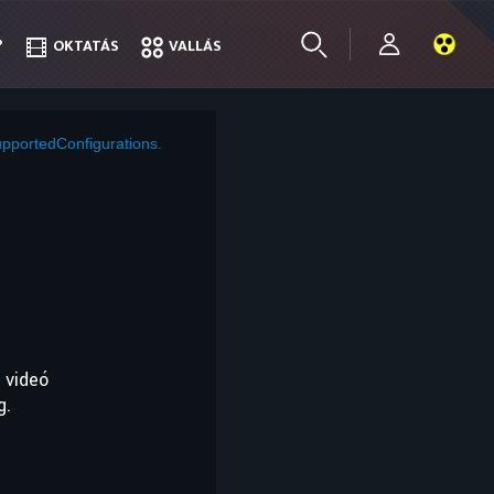
?
?
OKTATÁS
OKTATÁS
VALLÁS
VALLÁS
pportedConfigurations.
 videó
g.