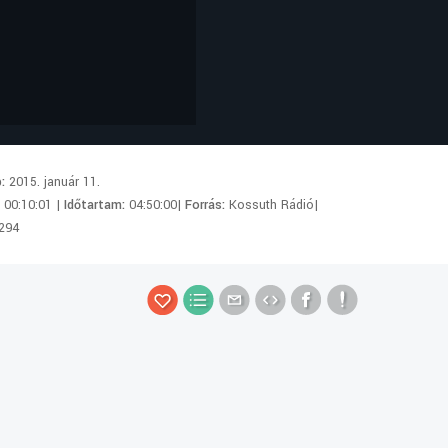
p:
2015. január 11.
:
00:10:01 |
Időtartam:
04:50:00|
Forrás:
Kossuth Rádió|
294