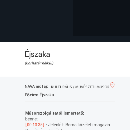
Éjszaka
(korhatár nélkül)
NAVA műfaj:
KULTURÁLIS / MŰVÉSZETI MŰSOR
Főcím:
Éjszaka
Műsorszolgáltatói ismertető:
benne:
[00:10:35]
- Jelenlét: Roma közéleti magazin