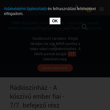
Adatvédelmi tájékoztatót
és felhasználási feltételeket
elfogadom.
This
is
OK
RÓLUNK
RÓLUNK
a
DRM: KeySystem Access Denied! -- Key system access
modal
window.
denied! Unsupported keySystem or supportedConfigurations.
SZABAD MŰSOROK
SZABAD MŰSOROK
Korlátozott tartalom. Kérjük
fáradjon be egy NAVA-pontba a
teljes videó megtekintéséhez. A
MŰSORÚJSÁG
MŰSORÚJSÁG
NAVA-pontok listáját
ITT
tekintheti meg.
Idézet a műsorból.
GYŰJTEMÉNYEK
GYŰJTEMÉNYEK
SEGÍTHETÜNK?
SEGÍTHETÜNK?
Rádiószínház - A
kőszívű ember fiai -
OKTATÁS
OKTATÁS
7/7. befejező rész