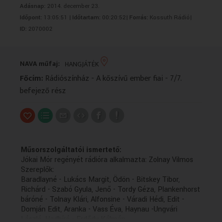
Adásnap:
2014. december 23.
VALLÁS
VALLÁS
Időpont:
13:05:51 |
Időtartam:
00:20:52|
Forrás:
Kossuth Rádió|
ID:
2070002
NAVA műfaj:
HANGJÁTÉK
Főcím:
Rádiószínház - A kőszívű ember fiai - 7/7.
befejező rész
Műsorszolgáltatói ismertető:
Jókai Mór regényét rádióra alkalmazta: Zolnay Vilmos
Szereplők:
Baradlayné - Lukács Margit, Ödön - Bitskey Tibor,
Richárd - Szabó Gyula, Jenő - Tordy Géza, Plankenhorst
báróné - Tolnay Klári, Alfonsine - Váradi Hédi, Edit -
Domján Edit, Aranka - Vass Éva, Haynau -Ungvári
László, Hadbíró - Erdődy Kálmán