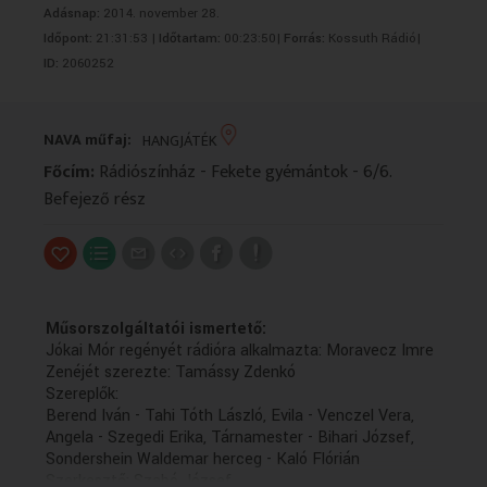
Adásnap:
2014. november 28.
VALLÁS
VALLÁS
Időpont:
21:31:53 |
Időtartam:
00:23:50|
Forrás:
Kossuth Rádió|
ID:
2060252
NAVA műfaj:
HANGJÁTÉK
Főcím:
Rádiószínház - Fekete gyémántok - 6/6.
Befejező rész
Műsorszolgáltatói ismertető:
Jókai Mór regényét rádióra alkalmazta: Moravecz Imre
Zenéjét szerezte: Tamássy Zdenkó
Szereplők:
Berend Iván - Tahi Tóth László, Evila - Venczel Vera,
Angela - Szegedi Erika, Tárnamester - Bihari József,
Sondershein Waldemar herceg - Kaló Flórián
Szerkesztő: Szabó József