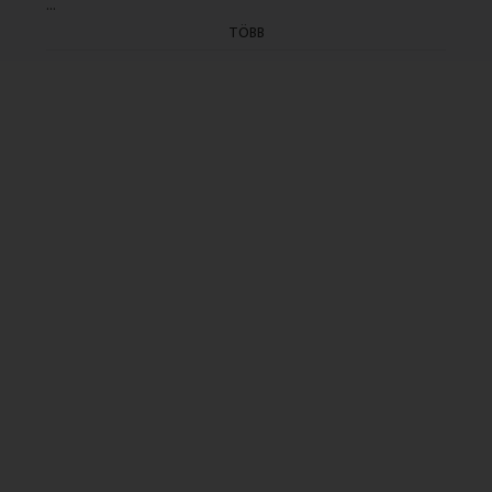
...
Rendezte: dr. Cserés Miklós (1977)
TÖBB
(Felv.: 1977.06.02.)