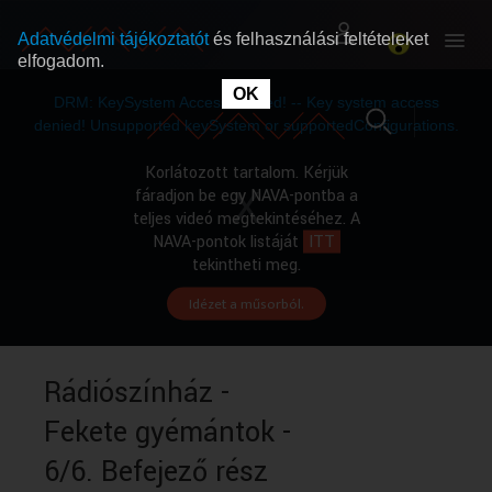
Adatvédelmi tájékoztatót
és felhasználási feltételeket
elfogadom.
This
is
OK
RÓLUNK
RÓLUNK
a
DRM: KeySystem Access Denied! -- Key system access
modal
window.
denied! Unsupported keySystem or supportedConfigurations.
SZABAD MŰSOROK
SZABAD MŰSOROK
Korlátozott tartalom. Kérjük
fáradjon be egy NAVA-pontba a
teljes videó megtekintéséhez. A
MŰSORÚJSÁG
MŰSORÚJSÁG
NAVA-pontok listáját
ITT
tekintheti meg.
Idézet a műsorból.
GYŰJTEMÉNYEK
GYŰJTEMÉNYEK
SEGÍTHETÜNK?
SEGÍTHETÜNK?
Rádiószínház -
Fekete gyémántok -
OKTATÁS
OKTATÁS
6/6. Befejező rész