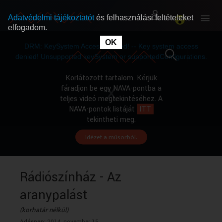
Adatvédelmi tájékoztatót
és felhasználási feltételeket
elfogadom.
This
is
OK
RÓLUNK
RÓLUNK
a
DRM: KeySystem Access Denied! -- Key system access
modal
window.
denied! Unsupported keySystem or supportedConfigurations.
SZABAD MŰSOROK
SZABAD MŰSOROK
Korlátozott tartalom. Kérjük
fáradjon be egy NAVA-pontba a
teljes videó megtekintéséhez. A
MŰSORÚJSÁG
MŰSORÚJSÁG
NAVA-pontok listáját
ITT
tekintheti meg.
Idézet a műsorból.
GYŰJTEMÉNYEK
GYŰJTEMÉNYEK
SEGÍTHETÜNK?
SEGÍTHETÜNK?
Rádiószínház - Az
aranypalást
OKTATÁS
OKTATÁS
(korhatár nélkül)
Adásnap:
2014. november 15.