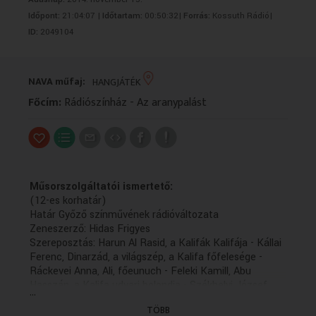
VALLÁS
VALLÁS
Időpont:
21:04:07 |
Időtartam:
00:50:32|
Forrás:
Kossuth Rádió|
ID:
2049104
NAVA műfaj:
HANGJÁTÉK
Főcím:
Rádiószínház - Az aranypalást
Műsorszolgáltatói ismertető:
(12-es korhatár)
Határ Győző színművének rádióváltozata
Zeneszerző: Hidas Frigyes
Szereposztás: Harun Al Rasid, a Kalifák Kalifája - Kállai
Ferenc, Dinarzád, a világszép, a Kalifa főfelesége -
Ráckevei Anna, Ali, főeunuch - Feleki Kamill, Abu
Hasszán, a Kalifa udvari bolondja - Székhelyi József,
...
Háremhölgyek: Pregitzer Fruzsina és Götz Anna,
TÖBB
Főurak - Buss Gyula, Horkay János és Kibédi Ervin,