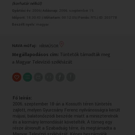
(korhatár nélkül)
VALLÁS
VALLÁS
Gyártási év:
2006|
Adásnap:
2006. szeptember 19.
Időpont:
18:30:43 |
Időtartam:
00:12:05|
Forrás:
RTL|
ID:
203778
Beszélt nyelv:
magyar
NAVA műfaj:
HÍRMŰSOR
Megállapodásos cím:
Tüntetők támadták meg
a Magyar Televízió székházát
Fő leírás:
2006. szeptember 18-án a Kossuth téren tüntetés
zajlott, melyen Gyurcsány Ferenc nyilvánosságra került
májusi, balatonőszödi beszéde miatt a miniszterelnök
és a kormány lemondását követelték. A tömeg egy
része átvonult a Szabadság térre, és megtámadta a
Magyar Televízió székházát. Képes beszámolók.