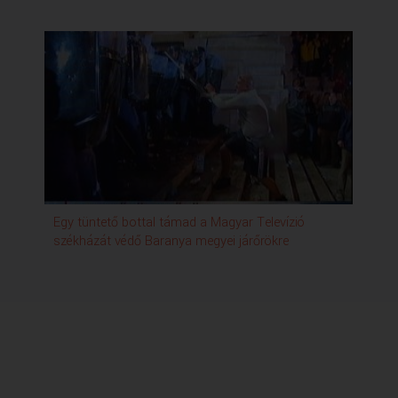
Egy tüntető bottal támad a Magyar Televízió
Tün
székházát védő Baranya megyei járőrökre