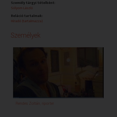
Személy tárgyi tételként:
Sólyom László
Reláció tartalmak:
Híradó (tartalmazza)
Személyek
Rendes Zoltán, riporter
Ben
Po