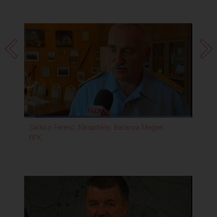
Sárközi Ferenc, főkapitány, Baranya Megyei
Kős
RFK.
Bi