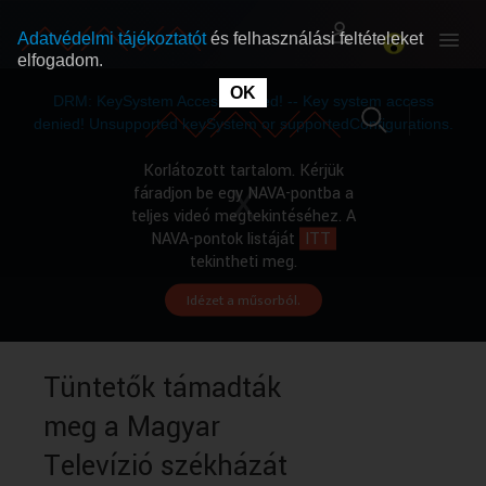
Adatvédelmi tájékoztatót
és felhasználási feltételeket
elfogadom.
This
is
OK
RÓLUNK
RÓLUNK
a
DRM: KeySystem Access Denied! -- Key system access
modal
window.
denied! Unsupported keySystem or supportedConfigurations.
SZABAD MŰSOROK
SZABAD MŰSOROK
Korlátozott tartalom. Kérjük
fáradjon be egy NAVA-pontba a
teljes videó megtekintéséhez. A
MŰSORÚJSÁG
MŰSORÚJSÁG
NAVA-pontok listáját
ITT
tekintheti meg.
Idézet a műsorból.
GYŰJTEMÉNYEK
GYŰJTEMÉNYEK
SEGÍTHETÜNK?
SEGÍTHETÜNK?
Tüntetők támadták
meg a Magyar
OKTATÁS
OKTATÁS
Televízió székházát