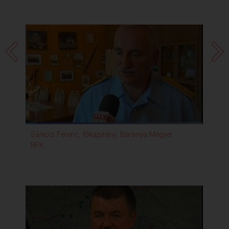
Sárközi Ferenc, főkapitány, Baranya Megyei
Kős
RFK.
Bi