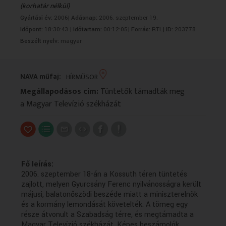
(korhatár nélkül)
VALLÁS
VALLÁS
Gyártási év:
2006|
Adásnap:
2006. szeptember 19.
Időpont:
18:30:43 |
Időtartam:
00:12:05|
Forrás:
RTL|
ID:
203778
Beszélt nyelv:
magyar
NAVA műfaj:
HÍRMŰSOR
Megállapodásos cím:
Tüntetők támadták meg
a Magyar Televízió székházát
Fő leírás:
2006. szeptember 18-án a Kossuth téren tüntetés
zajlott, melyen Gyurcsány Ferenc nyilvánosságra került
májusi, balatonőszödi beszéde miatt a miniszterelnök
és a kormány lemondását követelték. A tömeg egy
része átvonult a Szabadság térre, és megtámadta a
Magyar Televízió székházát. Képes beszámolók.