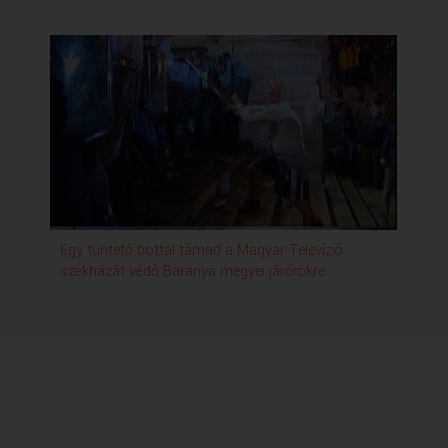
Egy tüntető bottal támad a Magyar Televízió
Tün
székházát védő Baranya megyei járőrökre