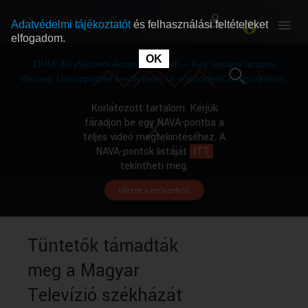
Adatvédelmi tájékoztatót
és felhasználási feltételeket
elfogadom.
This
is
OK
RÓLUNK
RÓLUNK
a
DRM: KeySystem Access Denied! -- Key system access
modal
window.
denied! Unsupported keySystem or supportedConfigurations.
SZABAD MŰSOROK
SZABAD MŰSOROK
Korlátozott tartalom. Kérjük
fáradjon be egy NAVA-pontba a
teljes videó megtekintéséhez. A
MŰSORÚJSÁG
MŰSORÚJSÁG
NAVA-pontok listáját
ITT
tekintheti meg.
Idézet a műsorból.
GYŰJTEMÉNYEK
GYŰJTEMÉNYEK
SEGÍTHETÜNK?
SEGÍTHETÜNK?
Tüntetők támadták
meg a Magyar
OKTATÁS
OKTATÁS
Televízió székházát