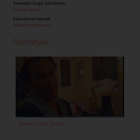
Személy tárgyi tételként:
Sólyom László
Reláció tartalmak:
Híradó (tartalmazza)
Személyek
Rendes Zoltán, riporter
Ben
Po