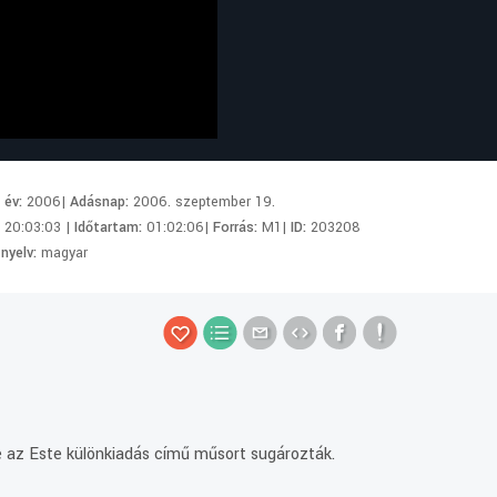
i év:
2006|
Adásnap:
2006. szeptember 19.
:
20:03:03 |
Időtartam:
01:02:06|
Forrás:
M1|
ID:
203208
 nyelv:
magyar
e az Este különkiadás című műsort sugározták.