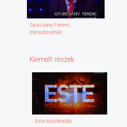
Gyurcsány Ferenc,
miniszterelnök
Kiemelt részek
Este különkiadás