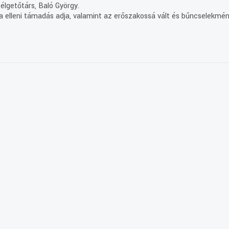
élgetőtárs, Baló György.
 elleni támadás adja, valamint az erőszakossá vált és bűncselekmény