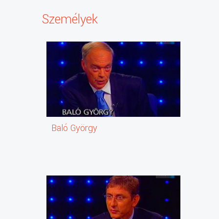
Személyek
Baló György