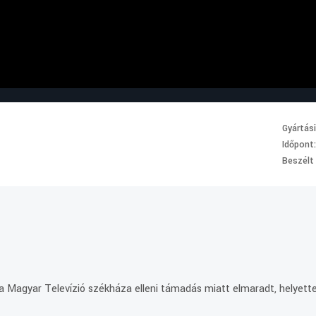
Gyártás
Időpont
Beszélt
a Magyar Televízió székháza elleni támadás miatt elmaradt, helyett