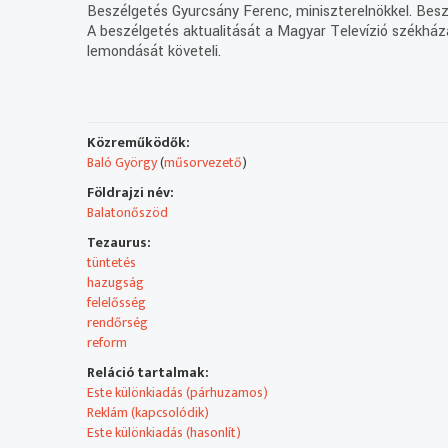
Beszélgetés Gyurcsány Ferenc, miniszterelnökkel. Besz
A beszélgetés aktualitását a Magyar Televízió székháza
lemondását követeli.
Közreműködők:
Baló György
(
műsorvezető
)
Földrajzi név:
Balatonőszöd
Tezaurus:
tüntetés
hazugság
felelősség
rendőrség
reform
Reláció tartalmak:
Este különkiadás (párhuzamos)
Reklám (kapcsolódik)
Este különkiadás (hasonlít)