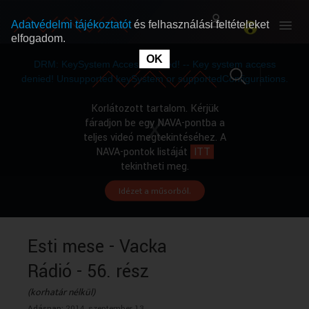
Adatvédelmi tájékoztatót
és felhasználási feltételeket
elfogadom.
This
is
OK
RÓLUNK
RÓLUNK
a
DRM: KeySystem Access Denied! -- Key system access
modal
window.
denied! Unsupported keySystem or supportedConfigurations.
SZABAD MŰSOROK
SZABAD MŰSOROK
Korlátozott tartalom. Kérjük
fáradjon be egy NAVA-pontba a
teljes videó megtekintéséhez. A
MŰSORÚJSÁG
MŰSORÚJSÁG
NAVA-pontok listáját
ITT
tekintheti meg.
Idézet a műsorból.
GYŰJTEMÉNYEK
GYŰJTEMÉNYEK
SEGÍTHETÜNK?
SEGÍTHETÜNK?
Esti mese - Vacka
Rádió - 56. rész
OKTATÁS
OKTATÁS
(korhatár nélkül)
Adásnap:
2014. szeptember 13.