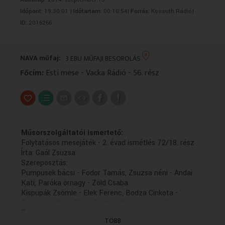
VALLÁS
VALLÁS
Időpont:
19:30:01 |
Időtartam:
00:10:54|
Forrás:
Kossuth Rádió|
ID:
2016266
NAVA műfaj:
3 EBU MŰFAJI BESOROLÁS
Főcím:
Esti mese - Vacka Rádió - 56. rész
Műsorszolgáltatói ismertető:
Folytatásos mesejáték - 2. évad ismétlés 72/18. rész
Írta: Gaál Zsuzsa
Szereposztás:
Pumpusek bácsi - Fodor Tamás, Zsuzsa néni - Andai
Kati, Paróka örnagy - Zöld Csaba
Kispupák Zsömle - Elek Ferenc, Bodza Cinkota -
Tompos Kátya, Zűrös Pertli - Ubrankovics Júlia,
...
Varangy Pintyő - Tahi József
TÖBB
A zenéket Bujdosó János, Darvas Kristóf és Rutkai