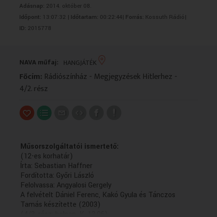
Adásnap:
2014. október 08.
VALLÁS
VALLÁS
Időpont:
13:07:32 |
Időtartam:
00:22:44|
Forrás:
Kossuth Rádió|
ID:
2015778
NAVA műfaj:
HANGJÁTÉK
Főcím:
Rádiószínház - Megjegyzések Hitlerhez -
4/2. rész
Műsorszolgáltatói ismertető:
(12-es korhatár)
Írta: Sebastian Haffner
Fordította: Győri László
Felolvassa: Angyalosi Gergely
A felvételt Dániel Ferenc, Kakó Gyula és Tánczos
Tamás készítette (2003)
(4/3. rész: holnap, K. 13.06)