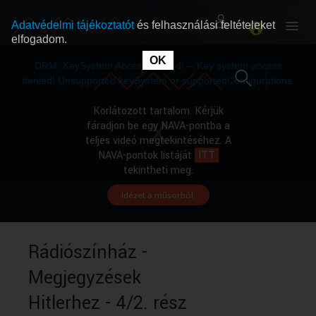
Adatvédelmi tájékoztatót
és felhasználási feltételeket
elfogadom.
This
is
OK
RÓLUNK
RÓLUNK
a
DRM: KeySystem Access Denied! -- Key system access
modal
window.
denied! Unsupported keySystem or supportedConfigurations.
SZABAD MŰSOROK
SZABAD MŰSOROK
Korlátozott tartalom. Kérjük
fáradjon be egy NAVA-pontba a
teljes videó megtekintéséhez. A
MŰSORÚJSÁG
MŰSORÚJSÁG
NAVA-pontok listáját
ITT
tekintheti meg.
Idézet a műsorból.
GYŰJTEMÉNYEK
GYŰJTEMÉNYEK
SEGÍTHETÜNK?
SEGÍTHETÜNK?
Rádiószínház -
Megjegyzések
OKTATÁS
OKTATÁS
Hitlerhez - 4/2. rész