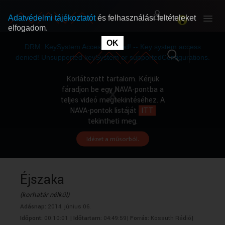
Adatvédelmi tájékoztatót
és felhasználási feltételeket
elfogadom.
This
is
OK
RÓLUNK
RÓLUNK
a
DRM: KeySystem Access Denied! -- Key system access
modal
window.
denied! Unsupported keySystem or supportedConfigurations.
SZABAD MŰSOROK
SZABAD MŰSOROK
Korlátozott tartalom. Kérjük
fáradjon be egy NAVA-pontba a
teljes videó megtekintéséhez. A
MŰSORÚJSÁG
MŰSORÚJSÁG
NAVA-pontok listáját
ITT
tekintheti meg.
Idézet a műsorból.
GYŰJTEMÉNYEK
GYŰJTEMÉNYEK
SEGÍTHETÜNK?
SEGÍTHETÜNK?
Éjszaka
(korhatár nélkül)
OKTATÁS
OKTATÁS
Adásnap:
2014. június 06.
Időpont:
00:10:01 |
Időtartam:
04:49:59|
Forrás:
Kossuth Rádió|