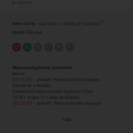
ID:
2000014
VALLÁS
VALLÁS
NAVA műfaj:
KULTURÁLIS / MŰVÉSZETI MŰSOR
Főcím:
Éjszaka
Műsorszolgáltatói ismertető:
benne:
[00:10:36]
- Jelenlét: Roma közéleti magazin
Romák és a közélet
Szerkesztő-műsorvezető: Gyarmati Péter
(A 201. május 31-i adás ismétlése)
[00:33:05]
- Jelenlét: Roma kulturális magazin
Szerkesztő-műsorvezető: Baranyi Mária
...
(A 2014. június 1-i adás ismétlése)
TÖBB
[01:00:01]
- Hírek
[01:03:17]
- Éjszakai Rádiószínház - Asszonyságok díja