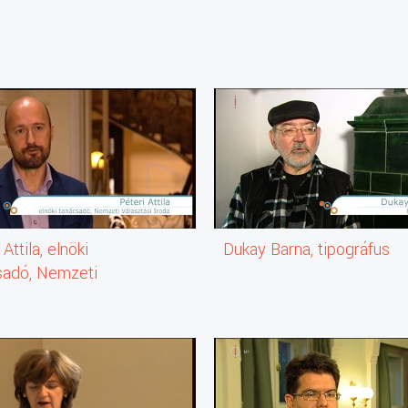
tság
gy zongora, Vizsolyi Lívia)
Attila, elnöki
Dukay Barna, tipográfus
yi Lívia)
sadó, Nemzeti
tási Iroda