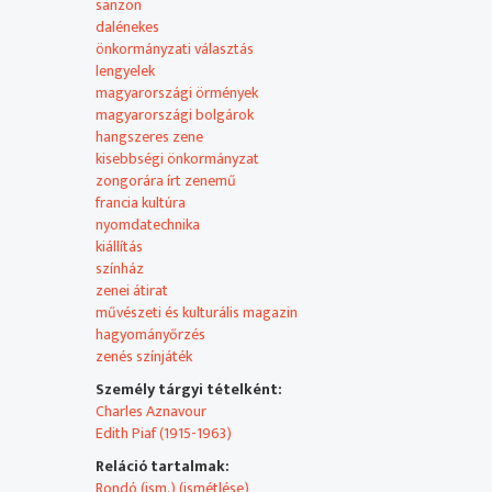
sanzon
Nyelv:
dalénekes
lengyel
önkormányzati választás
lengyelek
Eredeti gyártási év: 2014
magyarországi örmények
magyarországi bolgárok
Szerzők és alkotók:
hangszeres zene
Agárdi Elektra, Felelős szerkesztő
kisebbségi önkormányzat
Agárdi Elektra, Műsorvezető
zongorára írt zenemű
Agárdi Elektra, Szerkesztő
francia kultúra
Boda János, Felvételvezető
nyomdatechnika
Bolega Gábor, Kameratechnikus
kiállítás
Kele Andor, Operatőr
színház
Kósa László, Hangmérnök
zenei átirat
Pálosi Ervin, Gyártásvezető
művészeti és kulturális magazin
Pászti Rita, Rendező
hagyományőrzés
zenés színjáték
Produkció előadóművészei:
Személy tárgyi tételként:
Klebniczki György, zongoraművész
Charles Aznavour
Urartu Örmény Nemzetiségi Színház, színházi előadás
Edith Piaf (1915-1963)
Vizsolyi Lívia, fagottművész
Reláció tartalmak:
Produkció közreműködői:
Rondó (ism.) (ismétlése)