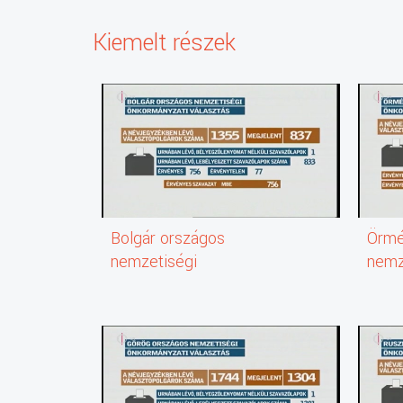
Kiemelt részek
Bolgár országos
Örmé
nemzetiségi
nemz
önkormányzati választás -
önko
részvételi adatok,
részv
eredmények (2014)
ered