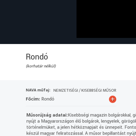
Rondó
(korhatár nélkül)
NAVA műfaj:
NEMZETISÉGI / KISEBBSÉGI MŰSOR
+
Főcím:
Rondó
Műsorújság adatai:
Kisebbségi magazin bolgárokkal, gö
nyújt a Magyarországon élő bolgárok, lengyelek, görögö
történelmüket, a jelen hétköznapjait és ünnepeit. Font
készül magyar feliratozással. A műsor bepillantást nyúj