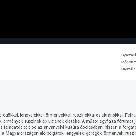
Gyártás
Időpont
Beszélt
rögökkel, lengyelekkel, örményekkel, ruszinokkal és ukránokkal. Felir
k, örmények, ruszinok és ukránok életébe. A műsor egyfajta fórumot 
os feladatot tölt be az anyanyelvi kultúra ápolásában, hiszen a forg
t a Magyarországon élő bolgárok, lengyelek, görögök, örmények, ruszi