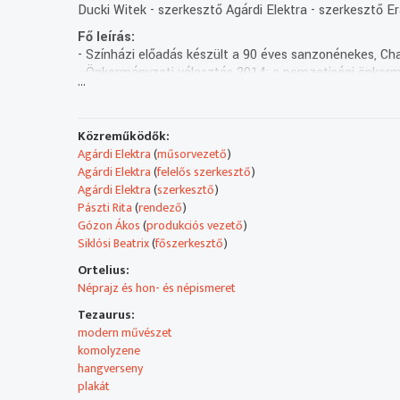
Ducki Witek - szerkesztő Agárdi Elektra - szerkesztő E
Fő leírás:
- Színházi előadás készült a 90 éves sanzonénekes, Ch
- Önkormányzati választás 2014: a nemzetiségi önkormá
...
- Budapesten vendégszerepelt a krakkói lengyel szính
- Kulturális programajánló.
- Bolgár modern és kortárs zeneszerzők műveiből össze
Közreműködők:
Műsorszolgáltatói ismertető:
Agárdi Elektra
(
műsorvezető
)
Tartalom:
Agárdi Elektra
(
felelős szerkesztő
)
AZNAVOUR a BETHLEN TÉRI SZÍNHÁZBAN Egy csepp Párizs.
Agárdi Elektra
(
szerkesztő
)
darabja a francia sanzon koronázatlan királya, az örmé
Pászti Rita
(
rendező
)
darabbal tisztelegtek az idén 90 esztendős örmény sz
Gózon Ákos
(
produkciós vezető
)
Siklósi Beatrix
(
főszerkesztő
)
- AZ ÉN ISTENI VÁLÁSOM A folytatásban egy lengyel mo
Ortelius:
közönség előtt.
Néprajz és hon- és népismeret
ÖNKORMÁNYZATI VÁLASZTÁSOK 2014 Október 12. az önkor
Tezaurus:
modern művészet
GYÖNGYSZEMEK - kortárs bolgár zene Adásunk végén S
komolyzene
zongoraművekből kaptunk ízelítőt. ZENE A SZEMNEK – e
hangverseny
látogatókat kedd-szerda-csütörtöki napokon 12-16 óra 
plakát