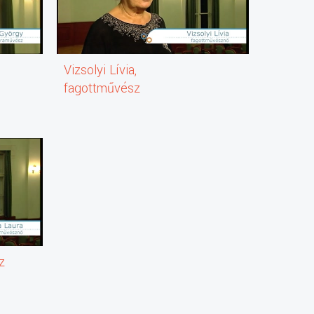
Vizsolyi Lívia,
fagottművész
z