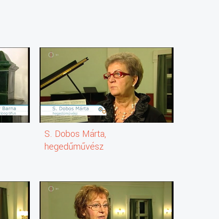
S. Dobos Márta,
hegedűművész