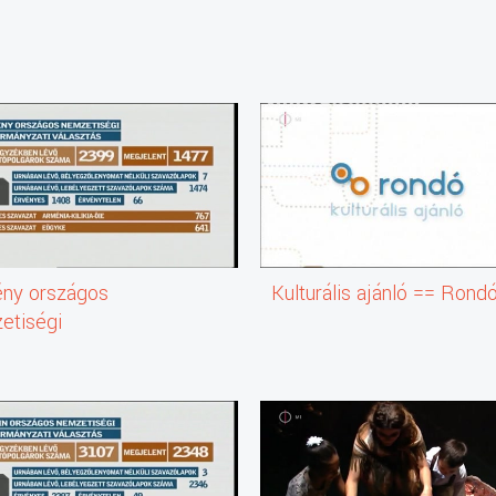
ny országos
Kulturális ajánló == Rond
etiségi
rmányzati választás -
ételi adatok,
mények (2014)