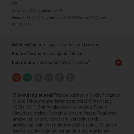
(6)
VALLÁS
VALLÁS
Adásnap:
2014. szeptember 17.
Időpont:
11:55:25 |
Időtartam:
00:30:02|
Forrás:
M3 Anno|
ID:
1957340
NAVA műfaj:
KULTURÁLIS / MŰVÉSZETI MŰSOR
Főcím:
Vargha Balázs újabb fabulái
+
Epizódcím:
Titokba bújtatok ti tokba?
Műsorújság adatai:
Titokba bújtatok ti tokba? (színes,
fekete-fehér, magyar ismeretterjesztő filmsorozat,
1988) (6) "...Sok meglepetést tartogat a Fabula
könyvtára, melyet Nektek állítottam össze. Regények,
amelyeken sírtam, nevettem, verseskötetek,
amelyekből sok verset könyv nélkül is tudok...Bejártam
őserdőket, sivatagokat, tengereket egy-egy könyv