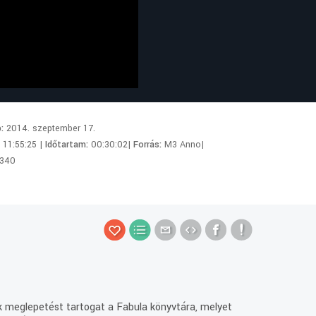
p:
2014. szeptember 17.
:
11:55:25 |
Időtartam:
00:30:02|
Forrás:
M3 Anno|
340
ok meglepetést tartogat a Fabula könyvtára, melyet