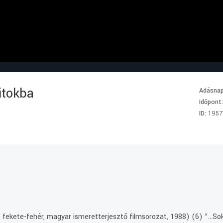
itokba
Adásna
Időpont
ID:
1957
, fekete-fehér, magyar ismeretterjesztő filmsorozat, 1988) (6) "...S