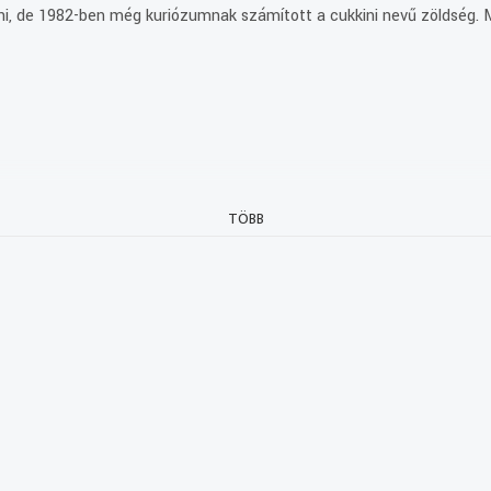
i, de 1982-ben még kuriózumnak számított a cukkini nevű zöldség.
sudi jó - musical /Zsadon Andrea, Gyarmati István zongorista/. Molná
TÖBB
it, akik szerepeikről és kedvenc ételeikről beszélnek. Benkóczy Zoltá
 Zsideg László, a Dél-Budai Vendéglátóipari Vállalat Gastrofol Üzemé
 felhasználni. Molnár Margit mikrofonja előtt a Vállalat két munkat
nek. Varga Sándor, a Pest-Budai Vendéglátóipari Vállalat Oscar-díjas
ékek láthatók. Varga Sándor főz: Töltött alma sajtsalátával. Molnár Ma
t készít. Molnár Margit ismerteti az étel receptjét, a hozzávalók fel
h Stein - Sheldon Harnick - G. Dénes György: Hegedűs a háztetőn - B