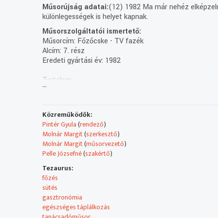
Műsorújság adatai:
(12) 1982 Ma már nehéz elképzeln
különlegességek is helyet kapnak.
Műsorszolgáltatói ismertető:
Műsorcím: Főzőcske - TV fazék
Alcím: 7. rész
Eredeti gyártási év: 1982
Tartalom:
...
1. Frederick Loewe - G. Dénes György: My fair lady - C
és Benkóczy Zoltánt, a Fővárosi Operettszínház művésze
étel receptjét, a hozzávalók feliratban is megjelennek.
Közreműködők:
terméküket, a Borsostokányt más ételek elkészítéséhez
Pintér Gyula
(
rendező
)
Ferenc Gastrofol osztályvezető, új termékeikről beszél
Molnár Margit
(
szerkesztő
)
elkészítési módokról. Közben a kiállító asztalon a term
Molnár Margit
(
műsorvezető
)
feliratban is megjelennek. Zsadon Andrea Cukkini salátá
Pelle Józsefné
(
szakértő
)
petrezselymes-kapros mártásban. 2. Jerry Bock - Josep
Tezaurus:
Szerzők és alkotók:
főzés
1. Király Sándor, Vezető operatőr
sütés
2. Molnár Margit, Szerkesztő
gasztronómia
3. Molnár Margit, Műsorvezető
egészséges táplálkozás
4. Nagy Sándor, Gyártásvezető
tanácsadóműsor