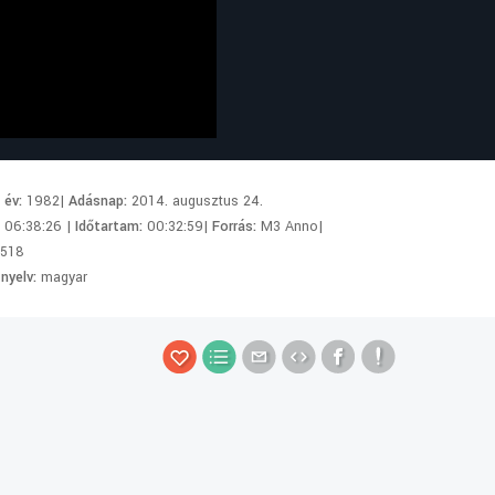
i év:
1982|
Adásnap:
2014. augusztus 24.
:
06:38:26 |
Időtartam:
00:32:59|
Forrás:
M3 Anno|
518
 nyelv:
magyar