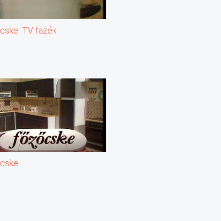
cske: TV fazék
cske