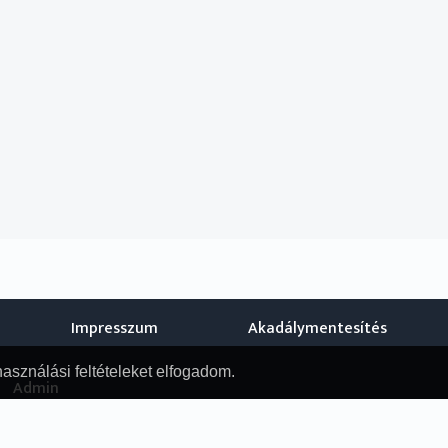
Impresszum
Akadálymentesítés
használási feltételeket elfogadom.
Admin
© Nemzeti Audiovizuális Archívum, 2019