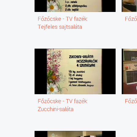
a Fővárosi Operettszínház művészei.
Andrea azt, hogy szépen énekelsz,
mindenki tudja rólad,
Főzőcske - TV fazék:
Főző
nem véletlenül kerültél ugye az
Tejfeles sajtsaláta
idei nyáron Bécsbe is.
Milyen szerepbe?
- Badenbe, a Víg özvegy című operett
Valencienne szerepét énekelem,
amelyik nem a primadonna,
hanem a táncosnő,
és rettentő büszke vagyok magamra,
mert igazi kánkánt is táncolok.
És én ezt nem tudtam magamról.
- Neked fogyókúrázni nem kell hozzá,
úgyhogy ezt meg sem kérdezem,
viszont főzni kiválóan tudsz.
Főzőcske - TV fazék:
Főző
Ezt a mamád mondta, meg az
ismerőseid.
Zucchini-saláta
- Örülök, ha ez a hír járja,
de tényleg az édesanyámtól nagyon jól
meg lehet tanulni főzni,
azonkívül az iskolában is tanultam,