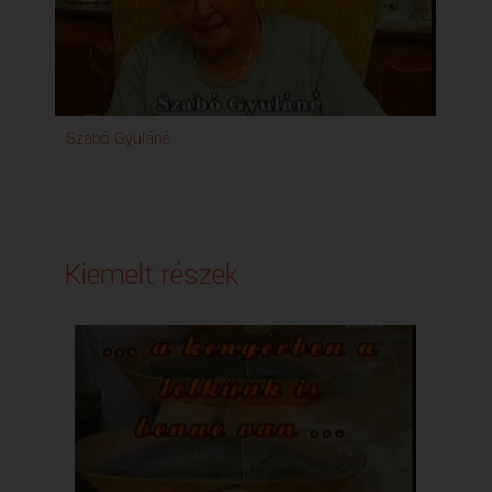
Szabó Gyuláné
Kiemelt részek