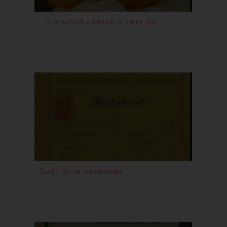
... a kenyérben a lelkünk is benne van...
Szabó Gyula mesterlevele