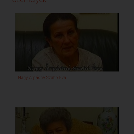
Nagy Árpádné Szabó Éva