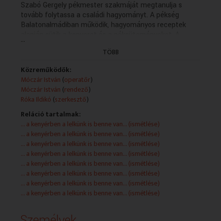
Szabó Gergely pékmester szakmáját megtanulja s
tovább folytassa a családi hagyományt. A pékség
Balatonalmádiban működik, hagyományos receptek
alapján sütik a kenyeret és a péksüteményeket. A
...
családi vállalkozás szép példa, hogy a mesterség
TÖBB
öröklődik apáról fiúra, illetve lányra.
Közreműködők:
Móczár István
(
operatőr
)
Móczár István
(
rendező
)
Róka Ildikó
(
szerkesztő
)
Reláció tartalmak:
... a kenyérben a lelkünk is benne van... (ismétlése)
... a kenyérben a lelkünk is benne van... (ismétlése)
... a kenyérben a lelkünk is benne van... (ismétlése)
... a kenyérben a lelkünk is benne van... (ismétlése)
... a kenyérben a lelkünk is benne van... (ismétlése)
... a kenyérben a lelkünk is benne van... (ismétlése)
... a kenyérben a lelkünk is benne van... (ismétlése)
... a kenyérben a lelkünk is benne van... (ismétlése)
Személyek