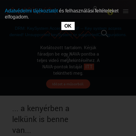
Adatvédelmi tájékoztatót
és felhasználási feltételeket
elfogadom.
This
is
OK
RÓLUNK
RÓLUNK
a
DRM: KeySystem Access Denied! -- Key system access
modal
window.
denied! Unsupported keySystem or supportedConfigurations.
SZABAD MŰSOROK
SZABAD MŰSOROK
Korlátozott tartalom. Kérjük
fáradjon be egy NAVA-pontba a
teljes videó megtekintéséhez. A
MŰSORÚJSÁG
MŰSORÚJSÁG
NAVA-pontok listáját
ITT
tekintheti meg.
Idézet a műsorból.
GYŰJTEMÉNYEK
GYŰJTEMÉNYEK
SEGÍTHETÜNK?
SEGÍTHETÜNK?
... a kenyérben a
lelkünk is benne
OKTATÁS
OKTATÁS
van...