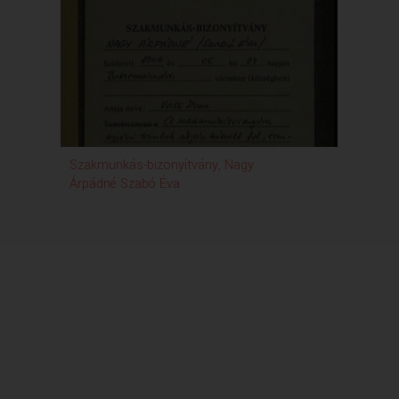
Szakmunkás-bizonyítvány, Nagy
Árpádné Szabó Éva