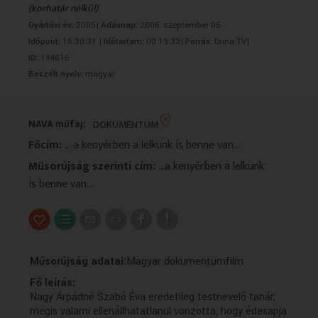
(korhatár nélkül)
VALLÁS
VALLÁS
Gyártási év:
2005|
Adásnap:
2006. szeptember 05.
Időpont:
15:30:31 |
Időtartam:
00:19:33|
Forrás:
Duna TV|
ID:
194016
Beszélt nyelv:
magyar
NAVA műfaj:
DOKUMENTUM
Főcím:
... a kenyérben a lelkünk is benne van...
Műsorújság szerinti cím:
...a kenyérben a lelkünk
is benne van...
Műsorújság adatai:
Magyar dokumentumfilm
Fő leírás:
Nagy Árpádné Szabó Éva eredetileg testnevelő tanár,
mégis valami ellenállhatatlanul vonzotta, hogy édesapja