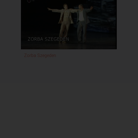
Zorba Szegeden
Rondó