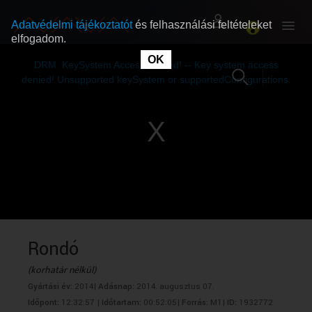
Adatvédelmi tájékoztatót
és felhasználási feltételeket
elfogadom.
This
is
OK
RÓLUNK
RÓLUNK
a
DRM: KeySystem Access Denied! -- Key system access
modal
window.
denied! Unsupported keySystem or supportedConfigurations.
SZABAD MŰSOROK
SZABAD MŰSOROK
MŰSORÚJSÁG
MŰSORÚJSÁG
GYŰJTEMÉNYEK
GYŰJTEMÉNYEK
SEGÍTHETÜNK?
SEGÍTHETÜNK?
Rondó
(korhatár nélkül)
OKTATÁS
OKTATÁS
Gyártási év:
2014|
Adásnap:
2014. augusztus 07.
Időpont:
12:32:57 |
Időtartam:
00:52:05|
Forrás:
M1|
ID:
1932772