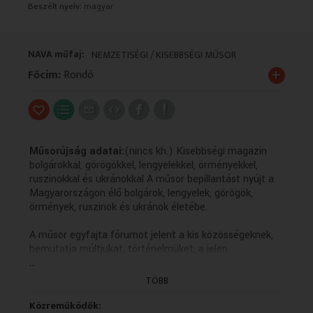
Beszélt nyelv:
magyar
VALLÁS
VALLÁS
NAVA műfaj:
NEMZETISÉGI / KISEBBSÉGI MŰSOR
+
Főcím:
Rondó
Műsorújság adatai:
(nincs kh.) Kisebbségi magazin
bolgárokkal, görögökkel, lengyelekkel, örményekkel,
ruszinokkal és ukránokkal A műsor bepillantást nyújt a
Magyarországon élő bolgárok, lengyelek, görögök,
örmények, ruszinok és ukránok életébe.
A műsor egyfajta fórumot jelent a kis közösségeknek,
bemutatja múltjukat, történelmüket, a jelen
...
hétköznapjait és ünnepeit. Fontos feladatot tölt be az
anyanyelvi kultúra ápolásában, hiszen a forgatott
TÖBB
anyagok többsége az adott kisebbség nyelvén készül
magyar feliratozással. Közreműködõk: Pászti Rita
Közreműködők: