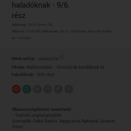
haladóknak - 9/6.
VALLÁS
VALLÁS
rész
Adásnap:
2014. június 26.
Időpont:
13:05:54 |
Időtartam:
00:21:16|
Forrás:
Kossuth Rádió|
ID:
1920504
NAVA műfaj:
HANGJÁTÉK
Főcím:
Rádiószínház - Oroszórák kezdőknek és
haladóknak - 9/6. rész
Műsorszolgáltatói ismertető:
- Testvéri segítségnyújtás
Szereplők: Galkó Balázs, Nagyezsda Nyikulina, Scherer
Péter