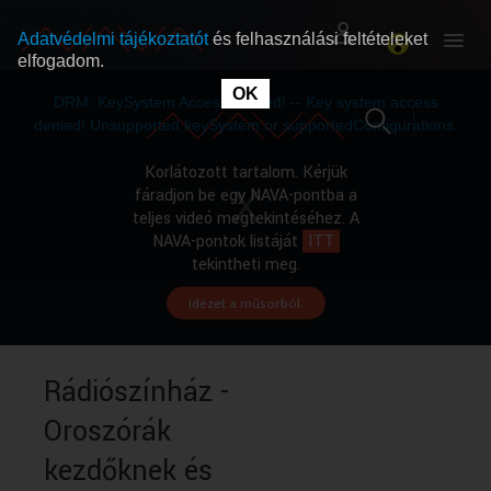
Adatvédelmi tájékoztatót
és felhasználási feltételeket
elfogadom.
This
is
OK
RÓLUNK
RÓLUNK
a
DRM: KeySystem Access Denied! -- Key system access
modal
window.
denied! Unsupported keySystem or supportedConfigurations.
SZABAD MŰSOROK
SZABAD MŰSOROK
Korlátozott tartalom. Kérjük
fáradjon be egy NAVA-pontba a
teljes videó megtekintéséhez. A
MŰSORÚJSÁG
MŰSORÚJSÁG
NAVA-pontok listáját
ITT
tekintheti meg.
Idézet a műsorból.
GYŰJTEMÉNYEK
GYŰJTEMÉNYEK
SEGÍTHETÜNK?
SEGÍTHETÜNK?
Rádiószínház -
Oroszórák
OKTATÁS
OKTATÁS
kezdőknek és