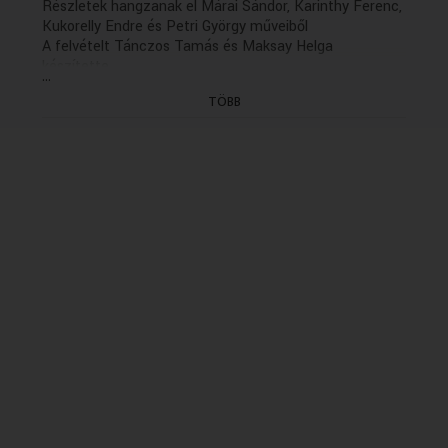
Részletek hangzanak el Márai Sándor, Karinthy Ferenc,
Kukorelly Endre és Petri György műveiből
A felvételt Tánczos Tamás és Maksay Helga
készítette.
...
Zenei munkatárs: Gebauer Mária
TÖBB
Szerkesztő-rendező: Markovits Ferenc (2001)
(9/7. óra holnap, K. 13.06)
(Gyártás dátuma: 2001.05.10 - Első adás: K 2001.06.19
- idöpont: 11.35
ISMÉTLÉSI DÁTUMA: 2006.06.20/K/11.35)