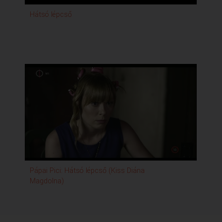
Hátsó lépcső
Pápai Pici: Hátsó lépcső (Kiss Diána
Magdolna)