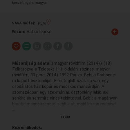
Beszélt nyelv:
magyar
VALLÁS
VALLÁS
NAVA műfaj:
FILM
+
Főcím:
Hátsó lépcső
Műsorújság adatai:
(magyar rövidfilm (2014)) (18)
Feliratozva a Teletext 111. oldalán. (színes, magyar
rövidfilm, 30 perc, 2014) 1992 Párizs. Bebi a Sorbonne-
ra kapott ösztöndíjat. Előrefoglalt szállása van, egy
csodálatos ház kopár és mocskos manzárdján. A
szomszédban egy szexmániás ösztönlény lakik, aki
senkire és semmire nincs tekintettel. Bebit a magányon
barátja magnóüzenetei segítik át, majd lassan magával
...
ragadja ez az idegen, másik világ. Enged a szomszéd
férfi durva és alantas közeledésének, és ezzel
TÖBB
eltávolodik régi életétől. Ám ekkor megérkezik régi
szerelme... 1992 Párizs. Bebi a Sorbonne-ra kapott
Közreműködők: