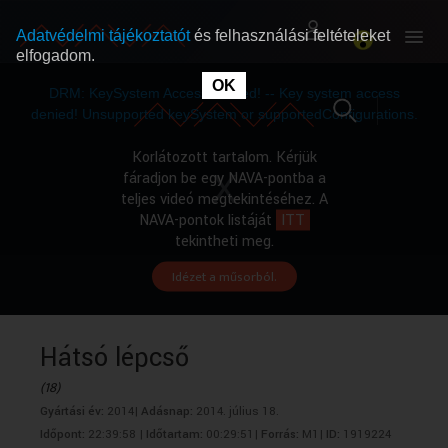
Adatvédelmi tájékoztatót
és felhasználási feltételeket
elfogadom.
This
is
OK
RÓLUNK
RÓLUNK
a
DRM: KeySystem Access Denied! -- Key system access
modal
window.
denied! Unsupported keySystem or supportedConfigurations.
SZABAD MŰSOROK
SZABAD MŰSOROK
Korlátozott tartalom. Kérjük
fáradjon be egy NAVA-pontba a
teljes videó megtekintéséhez. A
MŰSORÚJSÁG
MŰSORÚJSÁG
NAVA-pontok listáját
ITT
tekintheti meg.
Idézet a műsorból.
GYŰJTEMÉNYEK
GYŰJTEMÉNYEK
SEGÍTHETÜNK?
SEGÍTHETÜNK?
Hátsó lépcső
(18)
OKTATÁS
OKTATÁS
Gyártási év:
2014|
Adásnap:
2014. július 18.
Időpont:
22:39:58 |
Időtartam:
00:29:51|
Forrás:
M1|
ID:
1919224