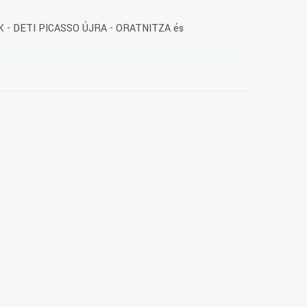
 - DETI PICASSO ÚJRA - ORATNITZA és
es. Az évforduló alkalmából hanglemez jelent meg
rmában hallhatóak a költő versei. A lemezbemutatónak
ték meg. Köztük volt az az épület is, amelyben ma a
ztje kitüntetésben részesült Arsenios Kardamakis, a
et ószláv nyelven, Kocsis Fülöp hajdúdorogi