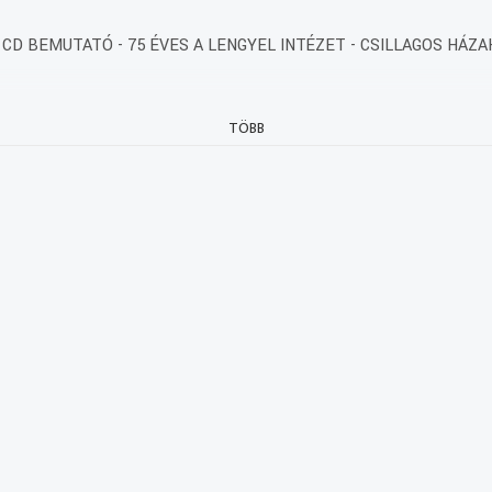
CD BEMUTATÓ - 75 ÉVES A LENGYEL INTÉZET - CSILLAGOS HÁZAK
TÖBB
uk a nézőket. A nagy ukrán költő, Tarasz Sevcsenko idén lenne 200 év
ves magyar színészek tolmácsolásában, valamint megzenésített fo
szerlakhelyekre költöztették. Ezeket a házakat sárga csillaggal jelöl
elkedő lelkipásztori tevékenységéért a Magyar Érdemrend Középkeres
 Magyarország exarhája.
 tett látogatása során.
emzeti Ünnep a budapesti Szenti István Bazilikában. Az istentisztelet