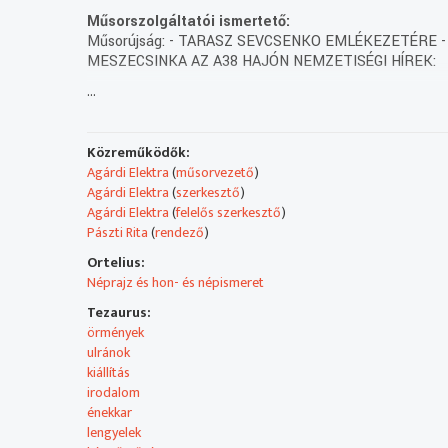
Műsorszolgáltatói ismertető:
Műsorújság: - TARASZ SEVCSENKO EMLÉKEZETÉRE - 
MESZECSINKA AZ A38 HAJÓN NEMZETISÉGI HÍREK:
...
Tartalom:
SEVCSENKO CD
Elsőként egy különleges irodalmi rendezvényre invitálj
Közreműködők:
Tarasz Sevcsenko emlékezetére címmel. Az albumon ne
Agárdi Elektra
(
műsorvezető
)
a Magyar Rádió Márványterme adott otthont.
Agárdi Elektra
(
szerkesztő
)
Agárdi Elektra
(
felelős szerkesztő
)
75 ÉVES A LENGYEL INTÉZET
Pászti Rita
(
rendező
)
1944. június második felében a budapesti zsidókat kény
Lengyel Intézet működik.
Ortelius:
Néprajz és hon- és népismeret
NEMZETISÉGI HÍREK
Tezaurus:
-A magyarországi ortodox hívek között folytatott kiem
örmények
Konstantinápolyi Patriarhátus ausztriai metropolitája,
ulránok
- Kitüntetéseket adott át a lengyel államfő Budapesten
kiállítás
- Hálaadó Szent Liturgiával kezdődött az idei Ruszin N
irodalom
megyéspüspök celebrálta.
énekkar
lengyelek
DETI PICASSO ÚJRA