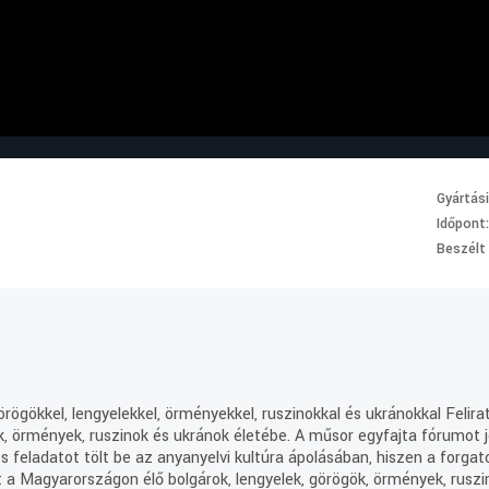
Gyártás
Időpont
Beszélt
rögökkel, lengyelekkel, örményekkel, ruszinokkal és ukránokkal Felira
k, örmények, ruszinok és ukránok életébe. A műsor egyfajta fórumot 
os feladatot tölt be az anyanyelvi kultúra ápolásában, hiszen a forg
jt a Magyarországon élő bolgárok, lengyelek, görögök, örmények, ruszi