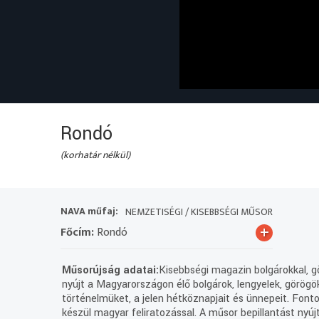
Rondó
(korhatár nélkül)
NAVA műfaj:
NEMZETISÉGI / KISEBBSÉGI MŰSOR
+
Főcím:
Rondó
Műsorújság adatai:
Kisebbségi magazin bolgárokkal, gö
nyújt a Magyarországon élő bolgárok, lengyelek, görögö
történelmüket, a jelen hétköznapjait és ünnepeit. Font
készül magyar feliratozással. A műsor bepillantást nyú