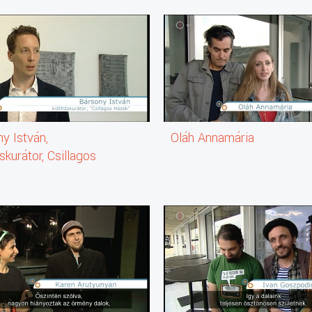
y István,
Oláh Annamária
áskurátor, Csillagos