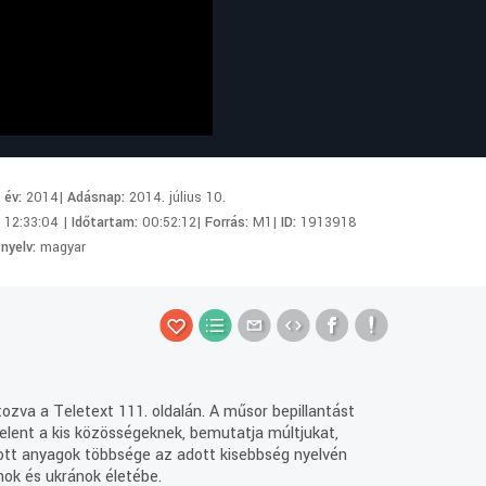
i év:
2014|
Adásnap:
2014. július 10.
:
12:33:04 |
Időtartam:
00:52:12|
Forrás:
M1|
ID:
1913918
 nyelv:
magyar
tozva a Teletext 111. oldalán. A műsor bepillantást
jelent a kis közösségeknek, bemutatja múltjukat,
atott anyagok többsége az adott kisebbség nyelvén
nok és ukránok életébe.