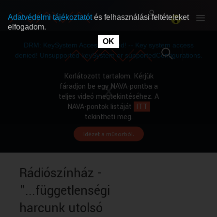
Adatvédelmi tájékoztatót
és felhasználási feltételeket
elfogadom.
This
is
OK
RÓLUNK
RÓLUNK
a
DRM: KeySystem Access Denied! -- Key system access
modal
window.
denied! Unsupported keySystem or supportedConfigurations.
SZABAD MŰSOROK
SZABAD MŰSOROK
Korlátozott tartalom. Kérjük
fáradjon be egy NAVA-pontba a
teljes videó megtekintéséhez. A
MŰSORÚJSÁG
MŰSORÚJSÁG
NAVA-pontok listáját
ITT
tekintheti meg.
Idézet a műsorból.
GYŰJTEMÉNYEK
GYŰJTEMÉNYEK
SEGÍTHETÜNK?
SEGÍTHETÜNK?
Rádiószínház -
"...függetlenségi
OKTATÁS
OKTATÁS
harcunk utolsó