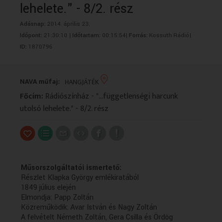
lehelete." - 8/2. rész
VALLÁS
VALLÁS
Adásnap:
2014. április 23.
Időpont:
21:30:10 |
Időtartam:
00:15:54|
Forrás:
Kossuth Rádió|
ID:
1870796
NAVA műfaj:
HANGJÁTÉK
Főcím:
Rádiószínház - "...függetlenségi harcunk
utolsó lehelete." - 8/2. rész
Műsorszolgáltatói ismertető:
Részlet Klapka György emlékiratából
1849 július elején
Elmondja: Papp Zoltán
Közreműködik: Avar István és Nagy Zoltán
A felvételt Németh Zoltán, Gera Csilla és Ördög