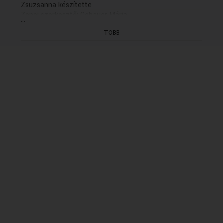
Zsuzsanna készítette
Zenei szerkesztő: Gebauer Mária
...
Szerkesztő: Vágó Péter
TÖBB
Rendező: Lehoczky Orsolya (1999)
(8/3. rész: holnap, K.21.30)
(Gyártás dátuma: 1999.04.28 - Első adás: K 1999.08.03
- idöpont: 19.43
ISMÉTLÉSI DÁTUMA: 2004.07.27/K/20.35)