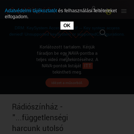
Adatvédelmi tájékoztatót
és felhasználási feltételeket
elfogadom.
This
is
OK
RÓLUNK
RÓLUNK
a
DRM: KeySystem Access Denied! -- Key system access
modal
window.
denied! Unsupported keySystem or supportedConfigurations.
SZABAD MŰSOROK
SZABAD MŰSOROK
Korlátozott tartalom. Kérjük
fáradjon be egy NAVA-pontba a
teljes videó megtekintéséhez. A
MŰSORÚJSÁG
MŰSORÚJSÁG
NAVA-pontok listáját
ITT
tekintheti meg.
Idézet a műsorból.
GYŰJTEMÉNYEK
GYŰJTEMÉNYEK
SEGÍTHETÜNK?
SEGÍTHETÜNK?
Rádiószínház -
"...függetlenségi
OKTATÁS
OKTATÁS
harcunk utolsó