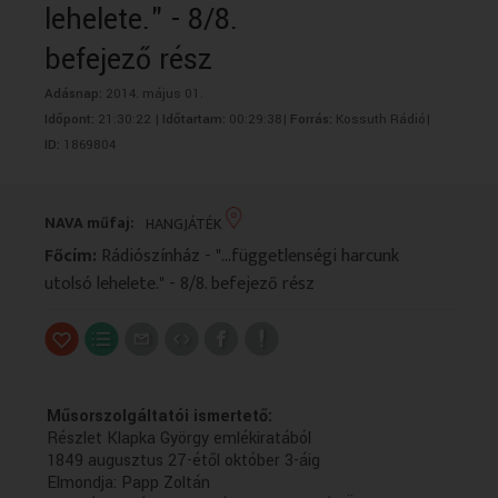
lehelete." - 8/8.
VALLÁS
VALLÁS
befejező rész
Adásnap:
2014. május 01.
Időpont:
21:30:22 |
Időtartam:
00:29:38|
Forrás:
Kossuth Rádió|
ID:
1869804
NAVA műfaj:
HANGJÁTÉK
Főcím:
Rádiószínház - "...függetlenségi harcunk
utolsó lehelete." - 8/8. befejező rész
Műsorszolgáltatói ismertető:
Részlet Klapka György emlékiratából
1849 augusztus 27-étől október 3-áig
Elmondja: Papp Zoltán