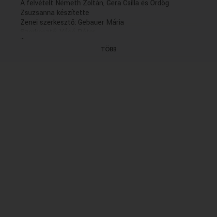
A felvételt Németh Zoltán, Gera Csilla és Ördög
Zsuzsanna készítette
Zenei szerkesztő: Gebauer Mária
Szerkesztő: Vágó Péter
...
Rendező: Lehoczky Orsolya (1999)
TÖBB
(Gyártás dátuma: 1999.04.28 - Első adás: K 1999.08.11
- idöpont: 19.42
ISMÉTLÉSI DÁTUMA: 2004.08.04/K/20.35)
[21:47:45]
- Szabó László: Lírikus szvit
I. Preludio in canone
II. Ária
III. Presto
(ÁHZ, vez.: Németh Gyula)