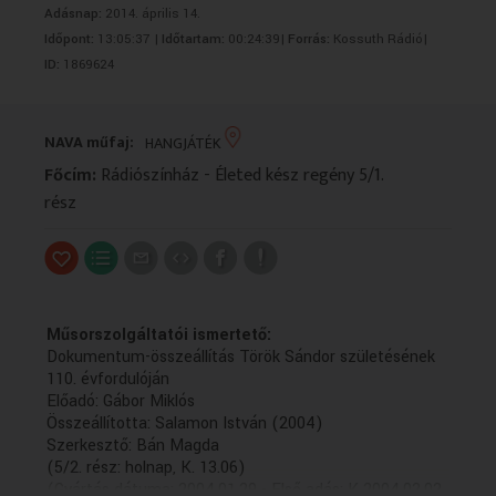
Adásnap:
2014. április 14.
VALLÁS
VALLÁS
Időpont:
13:05:37 |
Időtartam:
00:24:39|
Forrás:
Kossuth Rádió|
ID:
1869624
NAVA műfaj:
HANGJÁTÉK
Főcím:
Rádiószínház - Életed kész regény 5/1.
rész
Műsorszolgáltatói ismertető:
Dokumentum-összeállítás Török Sándor születésének
110. évfordulóján
Előadó: Gábor Miklós
Összeállította: Salamon István (2004)
Szerkesztő: Bán Magda
(5/2. rész: holnap, K. 13.06)
(Gyártás dátuma: 2004.01.29 - Első adás: K 2004.02.02