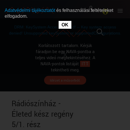
Adatvédelmi tájékoztatót
és felhasználási feltételeket
elfogadom.
This
is
OK
RÓLUNK
RÓLUNK
a
DRM: KeySystem Access Denied! -- Key system access
modal
window.
denied! Unsupported keySystem or supportedConfigurations.
SZABAD MŰSOROK
SZABAD MŰSOROK
Korlátozott tartalom. Kérjük
fáradjon be egy NAVA-pontba a
teljes videó megtekintéséhez. A
MŰSORÚJSÁG
MŰSORÚJSÁG
NAVA-pontok listáját
ITT
tekintheti meg.
Idézet a műsorból.
GYŰJTEMÉNYEK
GYŰJTEMÉNYEK
SEGÍTHETÜNK?
SEGÍTHETÜNK?
Rádiószínház -
Életed kész regény
OKTATÁS
OKTATÁS
5/1. rész