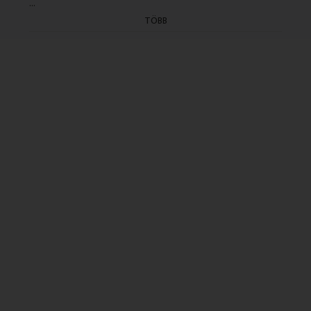
...
- idöpont: 20.35)
TÖBB