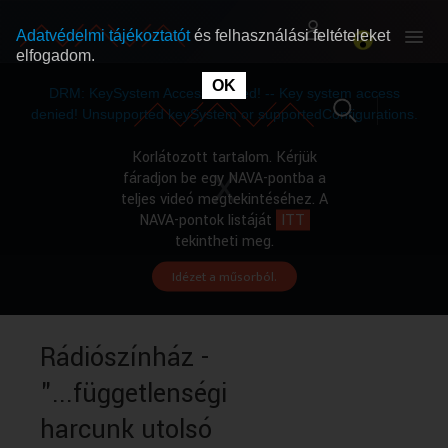
Adatvédelmi tájékoztatót
és felhasználási feltételeket
elfogadom.
This
is
OK
RÓLUNK
RÓLUNK
a
DRM: KeySystem Access Denied! -- Key system access
modal
window.
denied! Unsupported keySystem or supportedConfigurations.
SZABAD MŰSOROK
SZABAD MŰSOROK
Korlátozott tartalom. Kérjük
fáradjon be egy NAVA-pontba a
teljes videó megtekintéséhez. A
MŰSORÚJSÁG
MŰSORÚJSÁG
NAVA-pontok listáját
ITT
tekintheti meg.
Idézet a műsorból.
GYŰJTEMÉNYEK
GYŰJTEMÉNYEK
SEGÍTHETÜNK?
SEGÍTHETÜNK?
Rádiószínház -
"...függetlenségi
OKTATÁS
OKTATÁS
harcunk utolsó