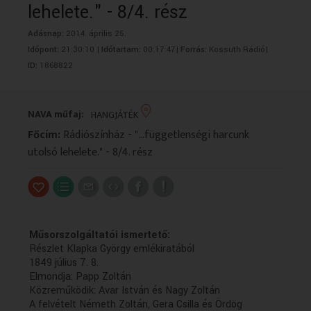
lehelete." - 8/4. rész
VALLÁS
VALLÁS
Adásnap:
2014. április 25.
Időpont:
21:30:10 |
Időtartam:
00:17:47|
Forrás:
Kossuth Rádió|
ID:
1868822
NAVA műfaj:
HANGJÁTÉK
Főcím:
Rádiószínház - "...függetlenségi harcunk
utolsó lehelete." - 8/4. rész
Műsorszolgáltatói ismertető:
Részlet Klapka György emlékiratából
1849 július 7. 8.
Elmondja: Papp Zoltán
Közreműködik: Avar István és Nagy Zoltán
A felvételt Németh Zoltán, Gera Csilla és Ördög