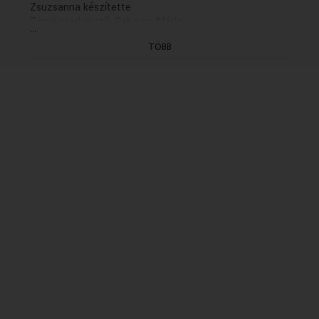
Zsuzsanna készítette
Zenei szerkesztő: Gebauer Mária
...
Szerkesztő: Vágó Péter
TÖBB
Rendező: Lehoczky Orsolya (1999)
(8/5. rész: hétfőn, K.21.30)
(Gyártás dátuma: 1999.04.28 - Első adás: K 1999.08.05
- idöpont: 19.41
ISMÉTLÉSI DÁTUMA: 2004.07.29/K/20.35)