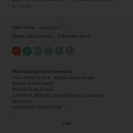
VALLÁS
VALLÁS
ID:
1855648
NAVA műfaj:
HANGJÁTÉK
Főcím:
Rádiószínház - Kőkertben liliom
Műsorszolgáltatói ismertető:
- 5/5. befejező rész - Mátyás és az öregek
Berecz András mesél
Mátyás és az öregek
A felvételt Németh Zoltán és Ördög Zsuzsanna
készítette.
Szerkesztő: Kőrösi Zoltán
Rendező: Bognár Monika (2002)
...
(Gyártás dátuma: 2002.04.22 - Első adás: K 2002.07.19
TÖBB
- idöpont: 11.35
ISMÉTLÉSI DÁTUMA: 2005.01.28/K/20.35., 2008.02.15.)