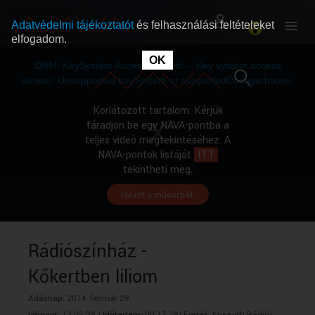
Adatvédelmi tájékoztatót
és felhasználási feltételeket
elfogadom.
This
is
OK
RÓLUNK
RÓLUNK
a
DRM: KeySystem Access Denied! -- Key system access
modal
window.
denied! Unsupported keySystem or supportedConfigurations.
SZABAD MŰSOROK
SZABAD MŰSOROK
Korlátozott tartalom. Kérjük
fáradjon be egy NAVA-pontba a
teljes videó megtekintéséhez. A
MŰSORÚJSÁG
MŰSORÚJSÁG
NAVA-pontok listáját
ITT
tekintheti meg.
Idézet a műsorból.
GYŰJTEMÉNYEK
GYŰJTEMÉNYEK
SEGÍTHETÜNK?
SEGÍTHETÜNK?
Rádiószínház -
Kőkertben liliom
OKTATÁS
OKTATÁS
Adásnap:
2014. február 28.
Időpont:
13:05:38 |
Időtartam:
00:17:29|
Forrás:
Kossuth Rádió|