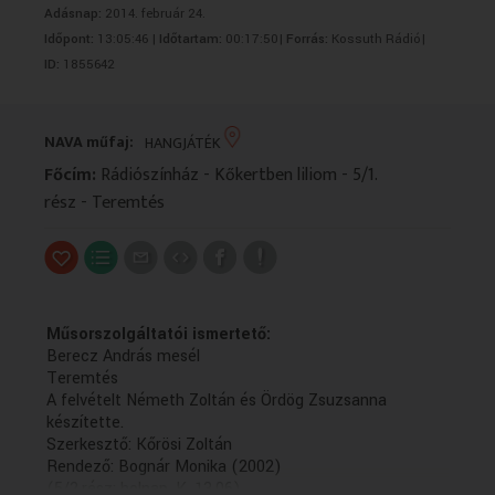
Adásnap:
2014. február 24.
VALLÁS
VALLÁS
Időpont:
13:05:46 |
Időtartam:
00:17:50|
Forrás:
Kossuth Rádió|
ID:
1855642
NAVA műfaj:
HANGJÁTÉK
Főcím:
Rádiószínház - Kőkertben liliom - 5/1.
rész - Teremtés
Műsorszolgáltatói ismertető:
Berecz András mesél
Teremtés
A felvételt Németh Zoltán és Ördög Zsuzsanna
készítette.
Szerkesztő: Kőrösi Zoltán
Rendező: Bognár Monika (2002)
(5/2.rész: holnap, K. 13.06)