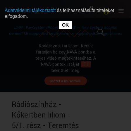
Adatvédelmi tájékoztatót
és felhasználási feltételeket
elfogadom.
This
is
OK
RÓLUNK
RÓLUNK
a
DRM: KeySystem Access Denied! -- Key system access
modal
window.
denied! Unsupported keySystem or supportedConfigurations.
SZABAD MŰSOROK
SZABAD MŰSOROK
Korlátozott tartalom. Kérjük
fáradjon be egy NAVA-pontba a
teljes videó megtekintéséhez. A
MŰSORÚJSÁG
MŰSORÚJSÁG
NAVA-pontok listáját
ITT
tekintheti meg.
Idézet a műsorból.
GYŰJTEMÉNYEK
GYŰJTEMÉNYEK
SEGÍTHETÜNK?
SEGÍTHETÜNK?
Rádiószínház -
Kőkertben liliom -
OKTATÁS
OKTATÁS
5/1. rész - Teremtés