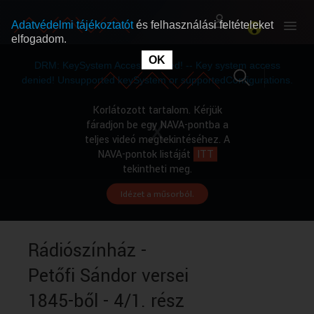
Adatvédelmi tájékoztatót
és felhasználási feltételeket
elfogadom.
This
is
OK
RÓLUNK
RÓLUNK
a
DRM: KeySystem Access Denied! -- Key system access
modal
window.
denied! Unsupported keySystem or supportedConfigurations.
SZABAD MŰSOROK
SZABAD MŰSOROK
Korlátozott tartalom. Kérjük
fáradjon be egy NAVA-pontba a
teljes videó megtekintéséhez. A
MŰSORÚJSÁG
MŰSORÚJSÁG
NAVA-pontok listáját
ITT
tekintheti meg.
Idézet a műsorból.
GYŰJTEMÉNYEK
GYŰJTEMÉNYEK
SEGÍTHETÜNK?
SEGÍTHETÜNK?
Rádiószínház -
Petőfi Sándor versei
OKTATÁS
OKTATÁS
1845-ből - 4/1. rész