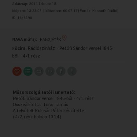
Adásnap:
2014. február 18.
VALLÁS
VALLÁS
Időpont:
13:23:03 |
Időtartam:
00:07:17|
Forrás:
Kossuth Rádió|
ID:
1848198
NAVA műfaj:
HANGJÁTÉK
Főcím:
Rádiószínház - Petőfi Sándor versei 1845-
ből - 4/1. rész
Műsorszolgáltatói ismertető:
Petőfi Sándor versei 1845-ből - 4/1. rész
Összeállította: Turai Tamás
A felvételt Kulcsár Péter készítette.
(4/2. rész holnap 13.24)