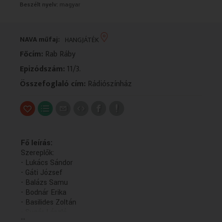
Beszélt nyelv:
magyar
VALLÁS
VALLÁS
NAVA műfaj:
HANGJÁTÉK
Főcím:
Rab Ráby
Epizódszám:
11/3.
Összefoglaló cím:
Rádiószínház
Fő leírás:
Szereplők:
- Lukács Sándor
- Gáti József
- Balázs Samu
- Bodnár Erika
- Basilides Zoltán
- Sugár László
...