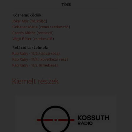
Műsorszolgáltatói ismertető:
TÖBB
Jókai Mór regényét rádióra alkalmazta:
Lipták Gábor
Közreműködők:
Szereplők:
Jókai Mór
(
író, költő
)
Ráby Mátyás - Lukács Sándor, Leányfalvy
Gebauer Mária
(
zenei szerkesztő
)
postamester - Gáti József, Tárhalmy, vármegyei
Cserés Miklós
(
rendező
)
főjegyző - Balázs Samu, Mariska, a leánya -
Vágó Péter
(
szerkesztő
)
Bodnár Erika
Reláció tartalmak:
Közreműködik: Basilides Zoltán és Sugár László
Rab Ráby - 11/2. (előző rész)
Szerkesztő: Vágó Péter
Rab Ráby - 11/4. (következő rész)
Zenei szerkesztő: Gebauer Mária
Rab Ráby - 11/3. (ismétlése)
Rendező: Cserés Miklós dr. (1976)
(11/4. rész: holnap, K. 13.06)
Kiemelt részek
(Gyártás dátuma: 1976 - Átj.: 1999.06.16 - Első adás: K
1999.11.03 - idöpont: 11.35
ISMÉTLÉSI DÁTUMA: 2002.06.26/K/11.35)