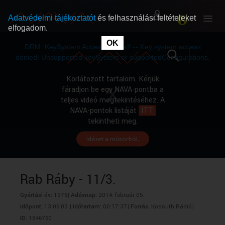
Adatvédelmi tájékoztatót
és felhasználási feltételeket
elfogadom.
This
is
OK
RÓLUNK
RÓLUNK
a
DRM: KeySystem Access Denied! -- Key system access
modal
window.
denied! Unsupported keySystem or supportedConfigurations.
SZABAD MŰSOROK
SZABAD MŰSOROK
Korlátozott tartalom. Kérjük
fáradjon be egy NAVA-pontba a
teljes videó megtekintéséhez. A
MŰSORÚJSÁG
MŰSORÚJSÁG
NAVA-pontok listáját
ITT
tekintheti meg.
Idézet a műsorból.
GYŰJTEMÉNYEK
GYŰJTEMÉNYEK
SEGÍTHETÜNK?
SEGÍTHETÜNK?
Rab Ráby - 11/3.
Gyártási év:
1976|
Adásnap:
2014. február 05.
OKTATÁS
OKTATÁS
Időpont:
13:06:03 |
Időtartam:
00:17:37|
Forrás:
Kossuth Rádió|
ID:
1846760