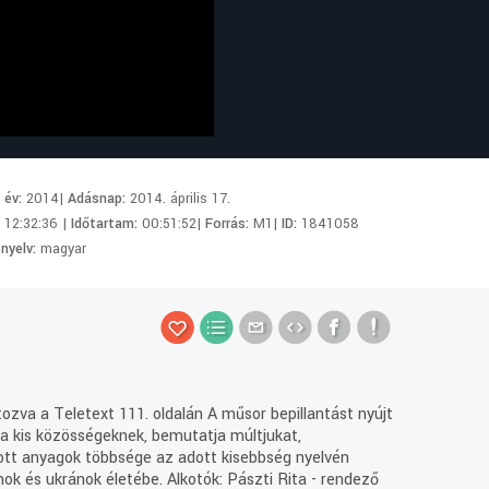
i év:
2014|
Adásnap:
2014. április 17.
:
12:32:36 |
Időtartam:
00:51:52|
Forrás:
M1|
ID:
1841058
 nyelv:
magyar
tozva a Teletext 111. oldalán A műsor bepillantást nyújt
 a kis közösségeknek, bemutatja múltjukat,
atott anyagok többsége az adott kisebbség nyelvén
nok és ukránok életébe. Alkotók: Pászti Rita - rendező