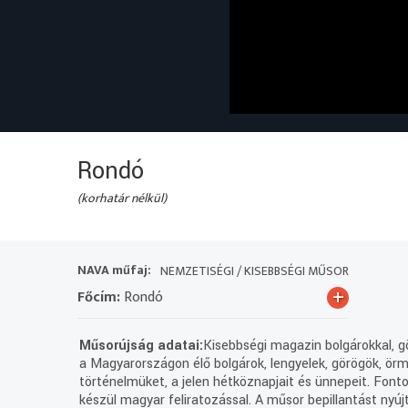
Rondó
(korhatár nélkül)
NAVA műfaj:
NEMZETISÉGI / KISEBBSÉGI MŰSOR
+
Főcím:
Rondó
Műsorújság adatai:
Kisebbségi magazin bolgárokkal, gö
a Magyarországon élő bolgárok, lengyelek, görögök, örm
történelmüket, a jelen hétköznapjait és ünnepeit. Font
készül magyar feliratozással. A műsor bepillantást nyúj