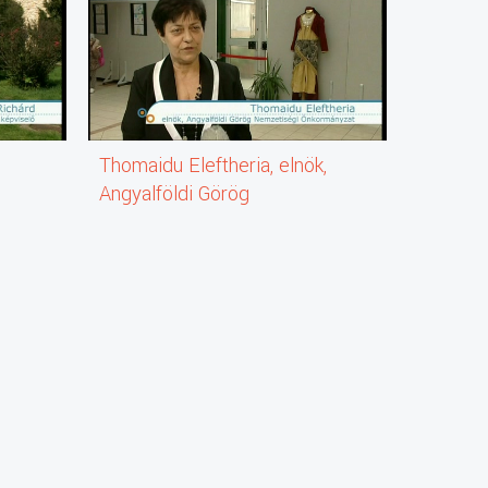
Thomaidu Eleftheria, elnök,
Nagy Kr
Angyalföldi Görög
Nemzetiségi
Önkormányzat