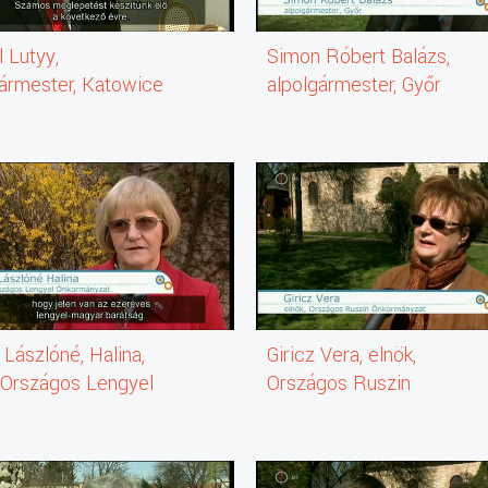
úsvéti szokásoka mutatjuk be.
 Lutyy,
Simon Róbert Balázs,
gármester, Katowice
alpolgármester, Győr
Lászlóné, Halina,
Giricz Vera, elnök,
, Országos Lengyel
Országos Ruszin
mányzat
Önkormányzat