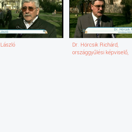
e
ormányzat
m
 László
Dr. Hörcsik Richárd,
országgyűlési képviselő,
Sárospatak
zetiségi Önkormányzat