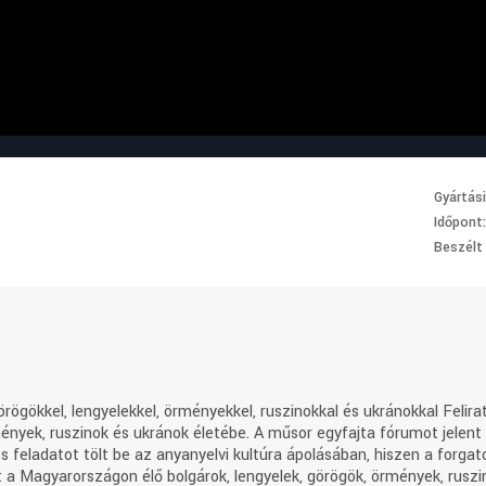
Gyártás
Időpont
Beszélt
rögökkel, lengyelekkel, örményekkel, ruszinokkal és ukránokkal Felira
ények, ruszinok és ukránok életébe. A műsor egyfajta fórumot jelent
os feladatot tölt be az anyanyelvi kultúra ápolásában, hiszen a forg
t a Magyarországon élő bolgárok, lengyelek, görögök, örmények, ruszi