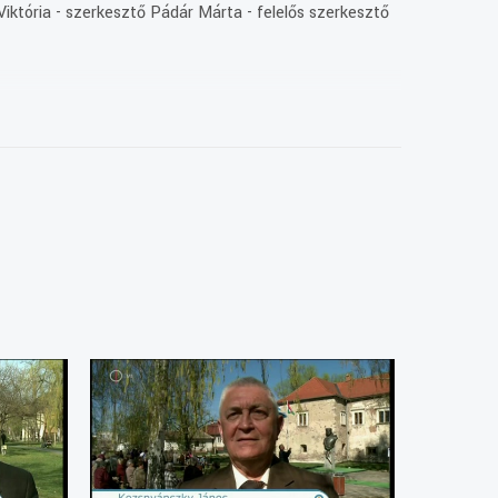
iktória - szerkesztő Pádár Márta - felelős szerkesztő
lá az úgynevezett Győri Nyilatkozatot, amely
 Magyar-Lengyel Barátság Napjává nyilvánítja. Az
bb alkotásában a Duna vizeire kalauzol minket.
tölti be a kerek évfordulót. Az öt évtized során közel 20