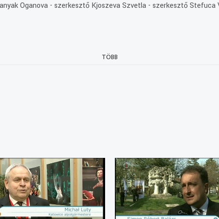
ranyak Oganova - szerkesztő Kjoszeva Szvetla - szerkesztő Stefuca V
tság emlékművét Győrött. A két ország államfői ezen a napon írták a
TÖBB
zados történelemre és barátságra való tekintettel, március 23-át a
n és Magyarországon.
inok minden évben Sárospatakon és Borsiban is megemlékeznek.
byt választott magának. Szabadidejében gobelineket készít. Legúja
ás utcai általános iskola, amely ma Hunyadi Mátyás nevét viseli, idén 