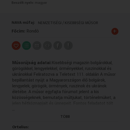
Beszélt nyelv:
magyar
VALLÁS
VALLÁS
NAVA műfaj:
NEMZETISÉGI / KISEBBSÉGI MŰSOR
+
Főcím:
Rondó
Műsorújság adatai:
Kisebbségi magazin bolgárokkal,
görögökkel, lengyelekkel, örményekkel, ruszinokkal és
ukránokkal Feliratozva a Teletext 111. oldalán A műsor
bepillantást nyújt a Magyarországon élő bolgárok,
lengyelek, görögök, örmények, ruszinok és ukránok
életébe. A műsor egyfajta fórumot jelent a kis
közösségeknek, bemutatja múltjukat, történelmüket, a
jelen hétköznapjait és ünnepeit. Fontos feladatot tölt
...
be az anyanyelvi kultúra ápolásában, hiszen a forgatott
anyagok többsége az adott kisebbség nyelvén készül
TÖBB
magyar feliratozással. A műsor bepillantást nyújt a
Magyarországon élő bolgárok, lengyelek, görögök,
Ortelius: