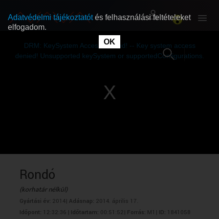
Adatvédelmi tájékoztatót
és felhasználási feltételeket
elfogadom.
This
is
OK
RÓLUNK
RÓLUNK
a
DRM: KeySystem Access Denied! -- Key system access
modal
window.
denied! Unsupported keySystem or supportedConfigurations.
SZABAD MŰSOROK
SZABAD MŰSOROK
MŰSORÚJSÁG
MŰSORÚJSÁG
GYŰJTEMÉNYEK
GYŰJTEMÉNYEK
SEGÍTHETÜNK?
SEGÍTHETÜNK?
Rondó
(korhatár nélkül)
OKTATÁS
OKTATÁS
Gyártási év:
2014|
Adásnap:
2014. április 17.
Időpont:
12:32:36 |
Időtartam:
00:51:52|
Forrás:
M1|
ID:
1841058