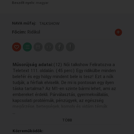
Beszélt nyelv:
magyar
VALLÁS
VALLÁS
NAVA műfaj:
TALKSHOW
+
Főcím:
Ridikül
Műsorújság adatai:
(12) Női talkshow Feliratozva a
Teletext 111. oldalán. (45 perc) Egy ridikülbe minden
belefér és egy hölgy mindent bele is tesz! Ezt a nők
tudják, a férfiak elviselik. De mi is pontosan egy ilyen
táska tartalma? Az M1-en szinte bármi lehet, ami az
embereket érdekli. Párválasztás, gyermekvállalás,
kapcsolati problémák, pénzügyek, az egészség
megőrzése, betegségek, komoly és vidám témák
...
naponta meg- és kibeszélve a stúdióban ülő ismert
hölgyekkel. Ez a RIDIKÜL Jakupcsek Gabriellával. Nem
TÖBB
túl komoly, de nem is felszínes. Egy igazi beszélgetés,
naponta az M1-en.
Közreműködők: