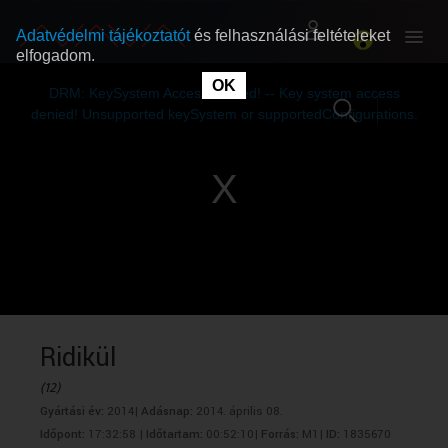
Adatvédelmi tájékoztatót
és felhasználási feltételeket
elfogadom.
This
is
OK
RÓLUNK
RÓLUNK
a
DRM: KeySystem Access Denied! -- Key system access
modal
window.
denied! Unsupported keySystem or supportedConfigurations.
SZABAD MŰSOROK
SZABAD MŰSOROK
MŰSORÚJSÁG
MŰSORÚJSÁG
GYŰJTEMÉNYEK
GYŰJTEMÉNYEK
SEGÍTHETÜNK?
SEGÍTHETÜNK?
Ridikül
(12)
OKTATÁS
OKTATÁS
Gyártási év:
2014|
Adásnap:
2014. április 08.
Időpont:
17:32:58 |
Időtartam:
00:52:10|
Forrás:
M1|
ID:
1835670