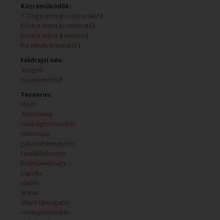
- Nehéz évek - fűszerpaprika termesztés Szegeden.
Közreműködők:
NYILATKOZÓ:
T. Dögei Imre
(
műsorvezető
)
Varga Irén, fűszerpaprika-termelő, Szeged
Kontra Mária
(
szerkesztő
)
Ocskó István, termeltetési osztályvezető, Szegedi
Kontra Mária
(
rendező
)
Paprika Zrt.
Kis Mihály
(
operatőr
)
- Felhívás: Tűzgyújtási tilalom az egész országban
Földrajzi név:
2006. augusztus 3-tól.
Szeged
- Piaci árak
Gyomaendrőd
- Kóstoló - Grillezett sárgadinnyeszeletek.
Tezaurus:
liliom
- Kertész - A liliom termesztése.
dísznövény
NYILATKOZÓ: dr. Eke Sándor, dísznövénykertész,
zöldségtermesztés
Dabas.
malomipar
gabonatermesztés
területfejlesztés
földművelésügy
paprika
eladás
aratás
állami támogatás
növénynemesítés