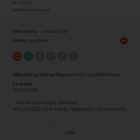
ID:
183058
VALLÁS
VALLÁS
Beszélt nyelv:
magyar
NAVA műfaj:
AGRÁRMŰSOR
+
Főcím:
Gazdakör
Műsorújság adatai:
Magazinműsor gazdálkodóknak
Fő leírás:
TARTALOM:
- Aratási eredmények Békésben.
NYILATKOZÓ: Várfi András, falugazdász, Gyomaendrőd.
- A MAGOSZ az FVM intézmények bezárásáról.
...
NYILATKOZÓ: Jakab István, elnök, MAGOSZ.
TÖBB