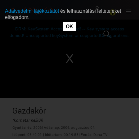
Adatvédelmi tájékoztatót
és felhasználási feltételeket
elfogadom.
This
is
OK
RÓLUNK
RÓLUNK
a
DRM: KeySystem Access Denied! -- Key system access
modal
window.
denied! Unsupported keySystem or supportedConfigurations.
SZABAD MŰSOROK
SZABAD MŰSOROK
MŰSORÚJSÁG
MŰSORÚJSÁG
GYŰJTEMÉNYEK
GYŰJTEMÉNYEK
SEGÍTHETÜNK?
SEGÍTHETÜNK?
Gazdakör
(korhatár nélkül)
OKTATÁS
OKTATÁS
Gyártási év:
2006|
Adásnap:
2006. augusztus 04.
Időpont:
05:40:01 |
Időtartam:
00:19:58|
Forrás:
Duna TV|