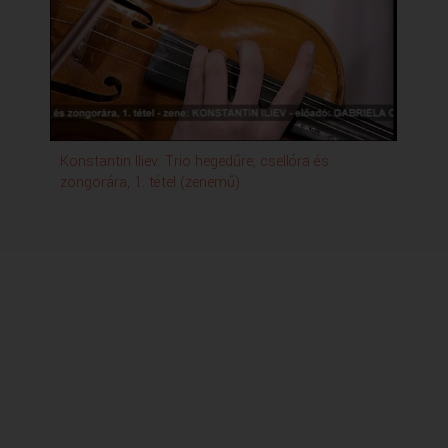
Konstantin Iliev: Trio hegedűre, csellóra és
Gö
zongorára, 1. tétel (zenemű)