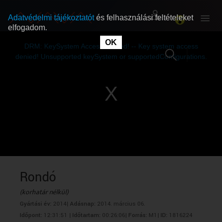
Adatvédelmi tájékoztatót
és felhasználási feltételeket
elfogadom.
This
is
OK
RÓLUNK
RÓLUNK
a
DRM: KeySystem Access Denied! -- Key system access
modal
window.
denied! Unsupported keySystem or supportedConfigurations.
SZABAD MŰSOROK
SZABAD MŰSOROK
MŰSORÚJSÁG
MŰSORÚJSÁG
GYŰJTEMÉNYEK
GYŰJTEMÉNYEK
SEGÍTHETÜNK?
SEGÍTHETÜNK?
Rondó
(korhatár nélkül)
OKTATÁS
OKTATÁS
Gyártási év:
2014|
Adásnap:
2014. március 06.
Időpont:
12:31:51 |
Időtartam:
00:26:06|
Forrás:
M1|
ID:
1816224