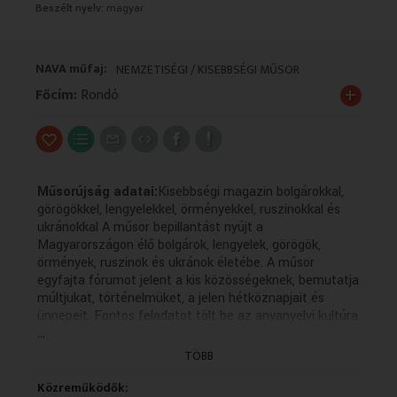
Beszélt nyelv:
magyar
VALLÁS
VALLÁS
NAVA műfaj:
NEMZETISÉGI / KISEBBSÉGI MŰSOR
+
Főcím:
Rondó
Műsorújság adatai:
Kisebbségi magazin bolgárokkal,
görögökkel, lengyelekkel, örményekkel, ruszinokkal és
ukránokkal A műsor bepillantást nyújt a
Magyarországon élő bolgárok, lengyelek, görögök,
örmények, ruszinok és ukránok életébe. A műsor
egyfajta fórumot jelent a kis közösségeknek, bemutatja
múltjukat, történelmüket, a jelen hétköznapjait és
ünnepeit. Fontos feladatot tölt be az anyanyelvi kultúra
...
ápolásában, hiszen a forgatott anyagok többsége az
adott kisebbség nyelvén készül magyar feliratozással. A
TÖBB
műsor bepillantást nyújt a Magyarországon élő
bolgárok, lengyelek, görögök, örmények, ruszinok és
Közreműködők: