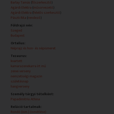
ukránok életébe. Alkotók: Pászti Rita - rendező Ducki
Barlay Tamás
(
főszerkesztő
)
Witek - szerkesztő Agárdi Elektra - szerkesztő Eranyak
Agárdi Elektra
(
műsorvezető
)
Oganova - szerkesztő Kjoszeva Szvetla - szerkesztő
Agárdi Elektra
(
felelős szerkesztő
)
Stefuca Viktória - szerkesztő Pádár Márta - felelős
Pászti Rita
(
rendező
)
szerkesztő
Földrajzi név:
Fő leírás:
Szeged
- III. Nemzetközi Hárfaverseny Szegeden, a zsűri és a
Budapest
közönség kedvence a 10 éves varsói kislány, Marcelina
Ortelius:
Dabek volt.
Néprajz és hon- és népismeret
- A fiatal bolgár művészekből álló Siluett Kvartett
Tezaurus:
koncertje Budapesten.
kvartett
kamarazenekarra írt mű
- Papadimitriu Athina születésnapi estje. A művésznő
zenei verseny
családjáról, életfelfogásáról beszél, zenével és tánccal.
nemzetiségi magazin
születésnap
Műsorszolgáltatói ismertető:
hangverseny
Első adás: 2014-03-06 12:33
Személy tárgyi tételként:
Tartalom:
Papadimitriu Athina
- Adásunkat a Siluett Kvartett koncertjével kezdjük. A
Reláció tartalmak:
fiatal bolgár művészek februárban jártak Budapesten.
Rondó (ism.) (ismétlése)