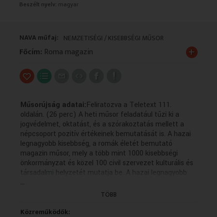
Beszélt nyelv:
magyar
VALLÁS
VALLÁS
NAVA műfaj:
NEMZETISÉGI / KISEBBSÉGI MŰSOR
+
Főcím:
Roma magazin
Műsorújság adatai:
Feliratozva a Teletext 111.
oldalán. (26 perc) A heti műsor feladatául tűzi ki a
jogvédelmet, oktatást, és a szórakoztatás mellett a
népcsoport pozitív értékeinek bemutatását is. A hazai
legnagyobb kisebbség, a romák életét bemutató
magazin műsor, mely a több mint 1000 kisebbségi
önkormányzat és közel 100 civil szervezet kulturális és
társadalmi helyzetét mutatja be. A hazai legnagyobb
...
kisebbség, a romák életét bemutató magazinműsor.
TÖBB
Műsorszolgáltatói ismertető:
Adás dátuma: 2014-02-17 12:30
Közreműködők:
Roma Magazin