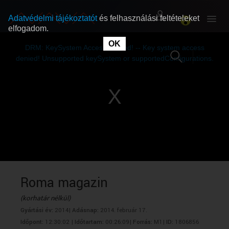
Adatvédelmi tájékoztatót
és felhasználási feltételeket
elfogadom.
This
is
OK
RÓLUNK
RÓLUNK
a
DRM: KeySystem Access Denied! -- Key system access
modal
window.
denied! Unsupported keySystem or supportedConfigurations.
SZABAD MŰSOROK
SZABAD MŰSOROK
MŰSORÚJSÁG
MŰSORÚJSÁG
GYŰJTEMÉNYEK
GYŰJTEMÉNYEK
SEGÍTHETÜNK?
SEGÍTHETÜNK?
Roma magazin
(korhatár nélkül)
OKTATÁS
OKTATÁS
Gyártási év:
2014|
Adásnap:
2014. február 17.
Időpont:
12:30:02 |
Időtartam:
00:26:09|
Forrás:
M1|
ID:
1806856