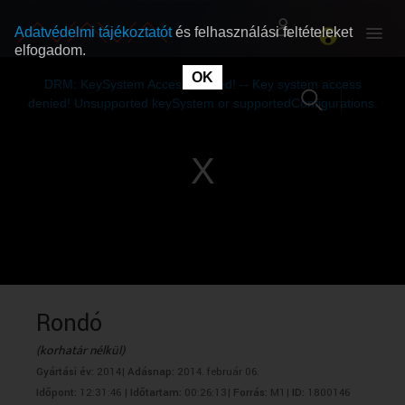
Adatvédelmi tájékoztatót
és felhasználási feltételeket
elfogadom.
This
is
OK
RÓLUNK
RÓLUNK
a
DRM: KeySystem Access Denied! -- Key system access
modal
window.
denied! Unsupported keySystem or supportedConfigurations.
SZABAD MŰSOROK
SZABAD MŰSOROK
MŰSORÚJSÁG
MŰSORÚJSÁG
GYŰJTEMÉNYEK
GYŰJTEMÉNYEK
SEGÍTHETÜNK?
SEGÍTHETÜNK?
Rondó
(korhatár nélkül)
OKTATÁS
OKTATÁS
Gyártási év:
2014|
Adásnap:
2014. február 06.
Időpont:
12:31:46 |
Időtartam:
00:26:13|
Forrás:
M1|
ID:
1800146