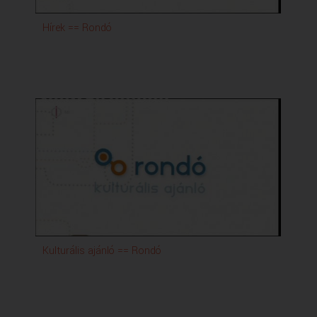
Műsorblokk lista:
Hírek == Rondó
1. Ukrán Vízkereszt (Pászti Rita, rendező)
2. Szent Efrém Napok Nyíregyházán (Z. Pintye Zsolt,
szerkesztő-riporter)
3. Bp.-n járt a lengyel miniszterelnök (Szimicsku László,
szerkesztő)
4. Lengyel kolendálás és gobleinkiállítás (Pászti Rita,
rendező)
5. Halásztelki siker a Goju-Kai Karate VB-n (Pászti Rita,
rendező)
6. "Találkozások Bulgáriával" - fotókiállítás (Pászti
Rita, rendező)
Teljes leirat:
Sajnálattal közöljük, hogy a műsor feliratozása
technikai okok miatt elmarad.
Kulturális ajánló == Rondó