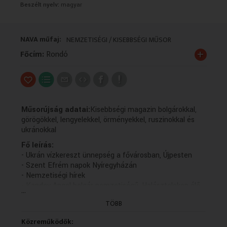
Beszélt nyelv:
magyar
VALLÁS
VALLÁS
NAVA műfaj:
NEMZETISÉGI / KISEBBSÉGI MŰSOR
+
Főcím:
Rondó
Műsorújság adatai:
Kisebbségi magazin bolgárokkal,
görögökkel, lengyelekkel, örményekkel, ruszinokkal és
ukránokkal
Fő leírás:
- Ukrán vízkereszt ünnepség a fővárosban, Újpesten
- Szent Efrém napok Nyíregyházán
- Nemzetiségi hírek
- Kandev Angel bolgár nemzetiségű, Halászteleken élő
...
sportoló ezüstérmes lett a Goju-kai karate
TÖBB
világbajnokságon
- Kulturális programajánló
Közreműködők: