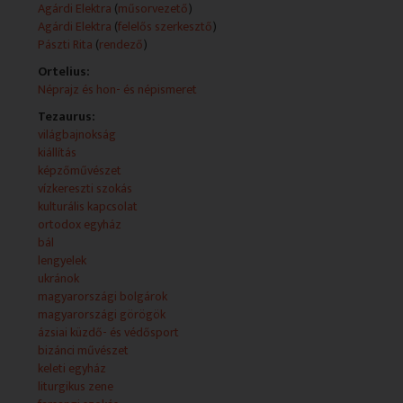
Műsorszolgáltatói ismertető:
Agárdi Elektra
(
műsorvezető
)
1. adás:
Agárdi Elektra
(
felelős szerkesztő
)
M1 - 2014-02-06
Pászti Rita
(
rendező
)
Ortelius:
Alcím: 2014. február 6-i adás
Néprajz és hon- és népismeret
Tartalom: A Rondó február 6-i adása a Bolgár Kulturális
Tezaurus:
Intézetből jelentkezik, ahol január 28-tól új kiállítás várja
világbajnokság
az érdeklődőket.
kiállítás
képzőművészet
UKRÁN VÍZKERESZ
vízkereszti szokás
Adásunkat egy újpesti programmal kezdjük, ahol
kulturális kapcsolat
Vízkereszt alkalmával a helyi ukrán önkormányzat
ortodox egyház
szervezésében fellépett a Krími Filharmónia
bál
kamarakórusa.
lengyelek
ukránok
SZENT EFRÉM NAPOK NYÍREGYHÁZÁN
magyarországi bolgárok
Ezt követően Nyíregyházára látogatunk, ahol január
magyarországi görögök
végén a Szent Efrém Napok alkalmával fellépett
ázsiai küzdő- és védősport
Nektaria Karantzi is.
bizánci művészet
keleti egyház
BOLGÁR KARATEBAJNOK
liturgikus zene