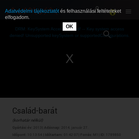
Adatvédelmi tájékoztatót
és felhasználási feltételeket
elfogadom.
This
is
OK
RÓLUNK
RÓLUNK
a
DRM: KeySystem Access Denied! -- Key system access
modal
window.
denied! Unsupported keySystem or supportedConfigurations.
SZABAD MŰSOROK
SZABAD MŰSOROK
MŰSORÚJSÁG
MŰSORÚJSÁG
GYŰJTEMÉNYEK
GYŰJTEMÉNYEK
SEGÍTHETÜNK?
SEGÍTHETÜNK?
Család-barát
(korhatár nélkül)
OKTATÁS
OKTATÁS
Gyártási év:
2013|
Adásnap:
2014. január 27.
Időpont:
10:13:54 |
Időtartam:
01:42:07|
Forrás:
M1|
ID:
1789850