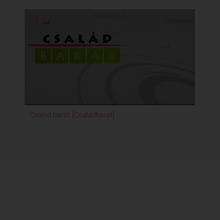
Család-barát [Családbarát]