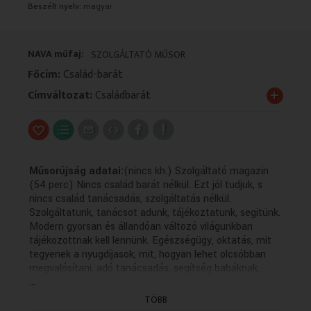
Beszélt nyelv:
magyar
VALLÁS
VALLÁS
NAVA műfaj:
SZOLGÁLTATÓ MŰSOR
Főcím:
Család-barát
+
Címváltozat:
Családbarát
Műsorújság adatai:
(nincs kh.) Szolgáltató magazin
(54 perc) Nincs család barát nélkül. Ezt jól tudjuk, s
nincs család tanácsadás, szolgáltatás nélkül.
Szolgáltatunk, tanácsot adunk, tájékoztatunk, segítünk.
Modern gyorsan és állandóan változó világunkban
tájékozottnak kell lennünk. Egészségügy, oktatás, mit
tegyenek a nyugdíjasok, mit, hogyan lehet olcsóbban
megvalósítani, adó tanácsadás, segítség babáknak,
...
mamáknak, szabadidős tanácsok és sok minden más a
nézőknek. Várjuk telefonjaikat, leveleiket, minden
TÖBB
kérdésre azonnal válaszolunk. Tanácsadások: milyen