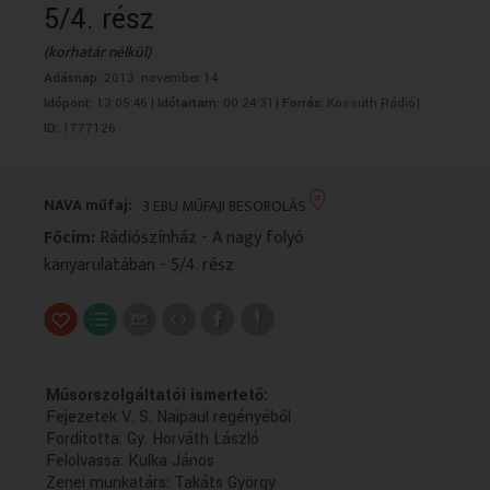
5/4. rész
VALLÁS
VALLÁS
(korhatár nélkül)
Adásnap:
2013. november 14.
Időpont:
13:05:46 |
Időtartam:
00:24:31|
Forrás:
Kossuth Rádió|
ID:
1777126
NAVA műfaj:
3 EBU MŰFAJI BESOROLÁS
Főcím:
Rádiószínház - A nagy folyó
kanyarulatában - 5/4. rész
Műsorszolgáltatói ismertető:
Fejezetek V. S. Naipaul regényéből
Fordította: Gy. Horváth László
Felolvassa: Kulka János
Zenei munkatárs: Takáts György