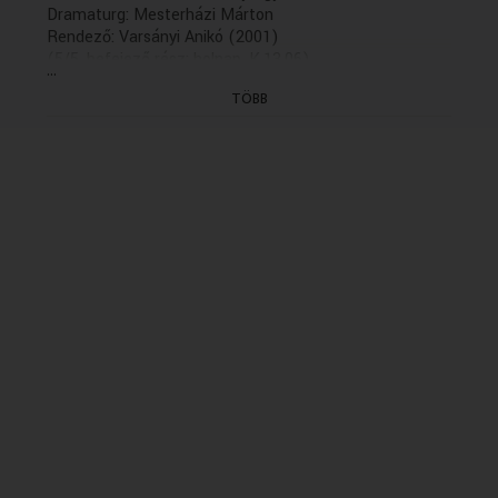
Dramaturg: Mesterházi Márton
Rendező: Varsányi Anikó (2001)
(5/5. befejező rész: holnap, K.13.06)
...
(GYÁRT.DÁTUMA: 2001.11.22 - ELSÖ ADÁS: K
TÖBB
2001.12.06 - idöpont: 11.35
ISMÉTLÉSI DÁTUMA: 2005.07.28/K/20.35)
[13:26:54]
- A Mezzoforte együttes játszik
1. Karlsson: Metal Fusion
Zenei szerkesztő: Duba Szilvia