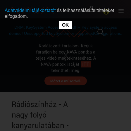
Adatvédelmi tájékoztatót
és felhasználási feltételeket
elfogadom.
This
is
OK
RÓLUNK
RÓLUNK
a
DRM: KeySystem Access Denied! -- Key system access
modal
window.
denied! Unsupported keySystem or supportedConfigurations.
SZABAD MŰSOROK
SZABAD MŰSOROK
Korlátozott tartalom. Kérjük
fáradjon be egy NAVA-pontba a
teljes videó megtekintéséhez. A
MŰSORÚJSÁG
MŰSORÚJSÁG
NAVA-pontok listáját
ITT
tekintheti meg.
Idézet a műsorból.
GYŰJTEMÉNYEK
GYŰJTEMÉNYEK
SEGÍTHETÜNK?
SEGÍTHETÜNK?
Rádiószínház - A
nagy folyó
OKTATÁS
OKTATÁS
kanyarulatában -