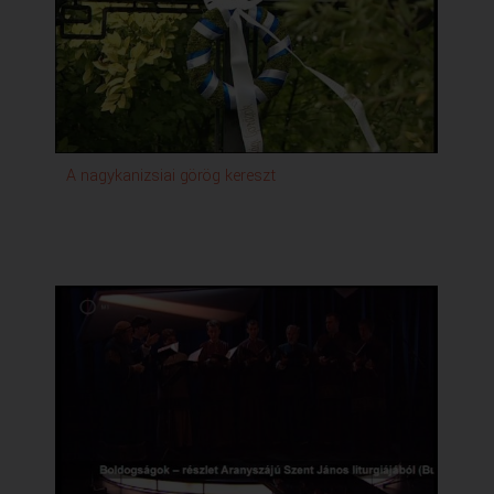
roma alkotók műveit láthattuk.
- VOLODIMIR DOCENKO GITÁROZIK
Budapesten lépett fel Volodimir Docenko ukrán
gitárművész. Az ő játékával
zárjuk a Rondó okt.31-i adását.
Szerzők és alkotók:
A nagykanizsiai görög kereszt
1. Agárdi Elektra Felelős szerkesztő
2. Agárdi Elektra Műsorvezető
3. Agárdi Elektra Szerkesztő
4. Boda János Felvételvezető
5. Kósa László Hangmérnök
6. Labáth Gábor Technikus
7. Mánfai Miklós Operatőr
8. Pálosi Ervin Gyártásvezető
9. Pászti Rita Rendező
Produkció előadóművészei:
1. Kariatidák Görög Női Énekkar lemezbemutató
koncert
2. Klebniczki György zongoraművész, zeneszerző