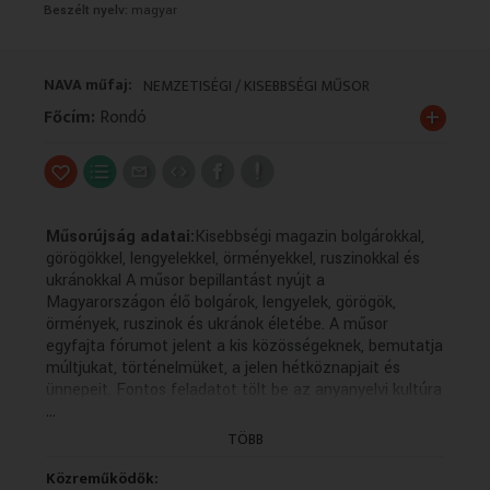
Beszélt nyelv:
magyar
VALLÁS
VALLÁS
NAVA műfaj:
NEMZETISÉGI / KISEBBSÉGI MŰSOR
+
Főcím:
Rondó
Műsorújság adatai:
Kisebbségi magazin bolgárokkal,
görögökkel, lengyelekkel, örményekkel, ruszinokkal és
ukránokkal A műsor bepillantást nyújt a
Magyarországon élő bolgárok, lengyelek, görögök,
örmények, ruszinok és ukránok életébe. A műsor
egyfajta fórumot jelent a kis közösségeknek, bemutatja
múltjukat, történelmüket, a jelen hétköznapjait és
ünnepeit. Fontos feladatot tölt be az anyanyelvi kultúra
...
ápolásában, hiszen a forgatott anyagok többsége az
adott kisebbség nyelvén készül magyar feliratozással. A
TÖBB
műsor bepillantást nyújt a Magyarországon élő
bolgárok, lengyelek, görögök, örmények, ruszinok és
Közreműködők: