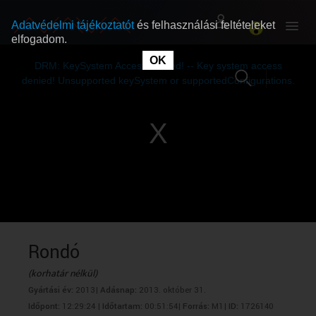
Adatvédelmi tájékoztatót
és felhasználási feltételeket
elfogadom.
This
is
OK
RÓLUNK
RÓLUNK
a
DRM: KeySystem Access Denied! -- Key system access
modal
window.
denied! Unsupported keySystem or supportedConfigurations.
SZABAD MŰSOROK
SZABAD MŰSOROK
MŰSORÚJSÁG
MŰSORÚJSÁG
GYŰJTEMÉNYEK
GYŰJTEMÉNYEK
SEGÍTHETÜNK?
SEGÍTHETÜNK?
Rondó
(korhatár nélkül)
OKTATÁS
OKTATÁS
Gyártási év:
2013|
Adásnap:
2013. október 31.
Időpont:
12:29:24 |
Időtartam:
00:51:54|
Forrás:
M1|
ID:
1726140