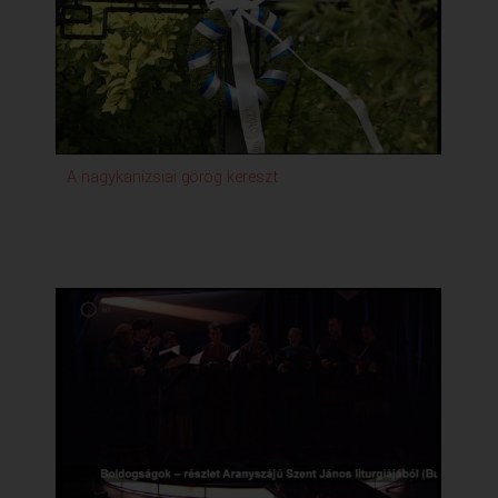
roma alkotók műveit láthattuk.
- VOLODIMIR DOCENKO GITÁROZIK
Budapesten lépett fel Volodimir Docenko ukrán
gitárművész. Az ő játékával
zárjuk a Rondó okt.31-i adását.
Szerzők és alkotók:
A nagykanizsiai görög kereszt
1. Agárdi Elektra Felelős szerkesztő
2. Agárdi Elektra Műsorvezető
3. Agárdi Elektra Szerkesztő
4. Boda János Felvételvezető
5. Kósa László Hangmérnök
6. Labáth Gábor Technikus
7. Mánfai Miklós Operatőr
8. Pálosi Ervin Gyártásvezető
9. Pászti Rita Rendező
Produkció előadóművészei:
1. Kariatidák Görög Női Énekkar lemezbemutató
koncert
2. Klebniczki György zongoraművész, zeneszerző