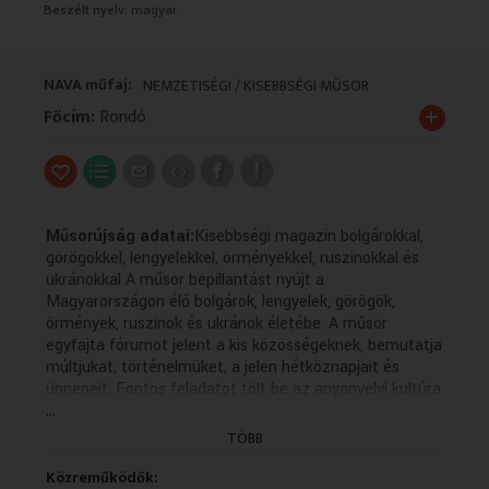
Beszélt nyelv:
magyar
VALLÁS
VALLÁS
NAVA műfaj:
NEMZETISÉGI / KISEBBSÉGI MŰSOR
+
Főcím:
Rondó
Műsorújság adatai:
Kisebbségi magazin bolgárokkal,
görögökkel, lengyelekkel, örményekkel, ruszinokkal és
ukránokkal A műsor bepillantást nyújt a
Magyarországon élő bolgárok, lengyelek, görögök,
örmények, ruszinok és ukránok életébe. A műsor
egyfajta fórumot jelent a kis közösségeknek, bemutatja
múltjukat, történelmüket, a jelen hétköznapjait és
ünnepeit. Fontos feladatot tölt be az anyanyelvi kultúra
...
ápolásában, hiszen a forgatott anyagok többsége az
adott kisebbség nyelvén készül magyar feliratozással. A
TÖBB
műsor bepillantást nyújt a Magyarországon élő
bolgárok, lengyelek, görögök, örmények, ruszinok és
Közreműködők: