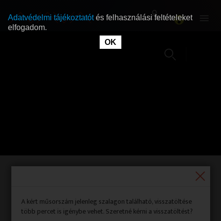
Adatvédelmi tájékoztatót
és felhasználási feltételeket
elfogadom.
OK
RÓLUNK
RÓLUNK
SZABAD MŰSOROK
SZABAD MŰSOROK
MŰSORÚJSÁG
MŰSORÚJSÁG
GYŰJTEMÉNYEK
GYŰJTEMÉNYEK
SEGÍTHETÜNK?
SEGÍTHETÜNK?
Rondó
(korhatár nélkül)
OKTATÁS
OKTATÁS
A kért műsorszám jelenleg szalagon található, visszatöltése
Gyártási év:
2013|
Adásnap:
2013. október 17.
több percet is igénybe vehet. Szeretné kérni a visszatöltést?
Időpont:
12:30:21 |
Időtartam:
00:26:06|
Forrás:
M1|
ID:
1716644