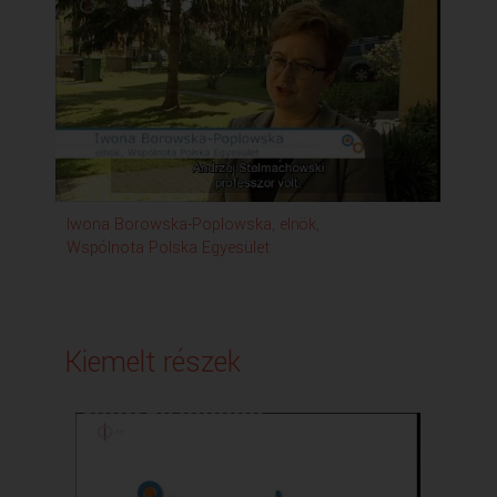
Vándor Vokál, ének
Produkció közreműködői:Benisheva Biszerka, a Bolgár
Köztársaság budapesti nagykövete
Csorba Gábor, gyűjteményvezető, MTM
Franciszek Kafel, festőművész
Gergely László, elnök, Magyarországi Nemzetiségi
Színházak Szövetsége
Hanga Zoltán, szóvivő, Fővárosi Növény- és Állatkert
Iwona Borowska-Poplowska, elnök, Wspólnota Polska
Iwona Borowska-Poplowska, elnök,
Kry
Egyesület
Wspólnota Polska Egyesület
Lég
Kovács Bálint, történész
Krystof Cur, ezredes, a Lengyel Légierők parancsnoka
ks. Mieczyslaw Piotrowski SChr, lengyel pap
Milena Vladimirova, képzőművész, a kiállítás kurátora
Molnár-Sagun Mónika, igazgató, Lengyel Ház
Kiemelt részek
Nazarján Hamlet, elnök, XVIII. ker. Örmény Nemzetiségi
Önkormányzat
Orosz Klaudia, báb- és jelmeztervező
Roman Kowalski, a Lengyel Köztársaság budapesti
nagykövete
Venglin Astonov, szobrászművész