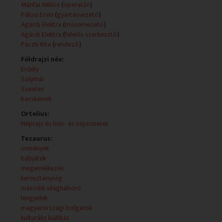
ukránok életébe. Alkotók: Pászti Rita - rendező Ducki
Mánfai Miklós
(
operatőr
)
Witek - szerkesztő Agárdi Elektra - szerkesztő Eranyak
Pálosi Ervin
(
gyártásvezető
)
Oganova - szerkesztő Kjoszeva Szvetla - szerkesztő
Agárdi Elektra
(
műsorvezető
)
Stefuca Viktória - szerkesztő Pádár Márta - felelős
Agárdi Elektra
(
felelős szerkesztő
)
szerkesztő
Pászti Rita
(
rendező
)
Fő leírás:
Földrajzi név:
- Lengyel Keresztény Napok
Erdély
- Nemzetiségi hírek
Solymár
- Orosz Klaudia, báb- és jelmeztervező
Szentes
- Xantus János munkássága
Kecskemét
- Távol az Araráttól: Örmény kultúra a Kárpát-
Ortelius:
medencében címmel kiállítás a Budapest Történeti
Néprajz és hon- és népismeret
Múzeum Vármúzeumában
- Párbeszéd címmel kiállítás nyílt a magyarországi
Tezaurus:
bolgár képzőművészek alkotásaiból a Bolgár Kulturális
örmények
Intézetben
bábjáték
megemlékezés
Műsorszolgáltatói ismertető:
kereszténység
Tartalom:LENGYEL KERESZTÉNY NAPOK
második világháború
A hit erősödik, ha továbbadjuk - ezzel a mottóval
lengyelek
rendezték meg idén 19. alkalommal a Lengyel
magyarországi bolgárok
Keresztény Napokat. A program keretében
kulturális kiállítás