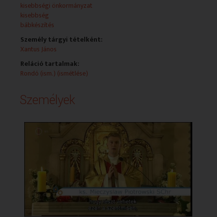
megemlékeztek a Lengyel Ház 20. jubileumáról is.
kisebbségi önkormányzat
kisebbség
NEMZETISÉGI HÍREK:
bábkészítés
Lengyel katonák emlékére (Solymár + Szentes)
Nagy László szoboravatás Kecskeméten
Személy tárgyi tételként:
Örmény parkavatás a XVIII. kerületben
Xantus János
Reláció tartalmak:
A BÁBOK MESTERE
Rondó (ism.) (ismétlése)
18. alkalommal rendezték meg Ungváron a Nemzetközi
Rádió és Televíziós fesztivált.
Személyek
Idén a legjobb rendezői díjat a Rondó munkatársainak
kisfilmje, A bábok mestere kapta. A 2012-ben készült
alkotás Orosz Klaudia bolgár származású báb- és
díszlettervezőt mutatja be. A készítőknek gratulálunk,
és most következzék a nyertes film.
ARCOK A MÚLTBÓL - XANTUS JÁNOS
188 éve, október 5-én született a görög származású
magyar etnológus, Xantus János. Arcok a múltból
rovatunkban rá emlékezünk.
TÁVOL AZ ARARÁTTÓL
Az örmény kultúra Magyarországon több évszázados