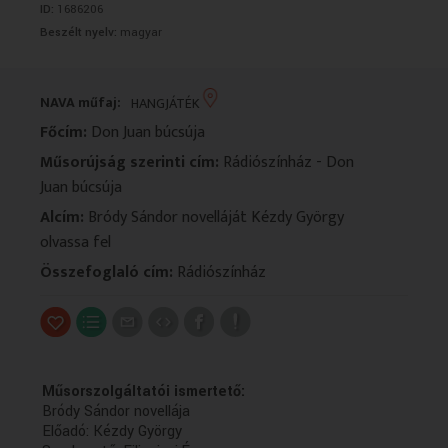
ID:
1686206
VALLÁS
VALLÁS
Beszélt nyelv:
magyar
NAVA műfaj:
HANGJÁTÉK
Főcím:
Don Juan búcsúja
Műsorújság szerinti cím:
Rádiószínház - Don
Juan búcsúja
Alcím:
Bródy Sándor novelláját Kézdy György
olvassa fel
Összefoglaló cím:
Rádiószínház
Műsorszolgáltatói ismertető:
Bródy Sándor novellája
Előadó: Kézdy György