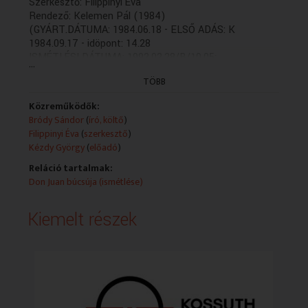
Szerkesztő: Filippinyi Éva
Rendező: Kelemen Pál (1984)
(GYÁRT.DÁTUMA: 1984.06.18 - ELSŐ ADÁS: K
1984.09.17 - idöpont: 14.28
ISMÉTLÉSI DÁTUMA: 1992.02.28/B/10.05;
...
2001.01.09/B/20.38; 2005.07.28/B/17.15)
TÖBB
Közreműködők:
Bródy Sándor
(
író, költő
)
Filippinyi Éva
(
szerkesztő
)
Kézdy György
(
előadó
)
Reláció tartalmak:
Don Juan búcsúja (ismétlése)
Kiemelt részek