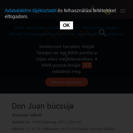
Adatvédelmi tájékoztatót
és felhasználási feltételeket
elfogadom.
This
is
OK
RÓLUNK
RÓLUNK
a
DRM: KeySystem Access Denied! -- Key system access
modal
window.
denied! Unsupported keySystem or supportedConfigurations.
SZABAD MŰSOROK
SZABAD MŰSOROK
Korlátozott tartalom. Kérjük
fáradjon be egy NAVA-pontba a
teljes videó megtekintéséhez. A
MŰSORÚJSÁG
MŰSORÚJSÁG
NAVA-pontok listáját
ITT
tekintheti meg.
Idézet a műsorból.
GYŰJTEMÉNYEK
GYŰJTEMÉNYEK
SEGÍTHETÜNK?
SEGÍTHETÜNK?
Don Juan búcsúja
(korhatár nélkül)
OKTATÁS
OKTATÁS
Gyártási év:
1984|
Adásnap:
2013. július 31.
Időpont:
21:32:10 |
Időtartam:
00:25:03|
Forrás:
Kossuth Rádió|